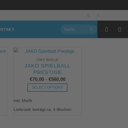
Suchen
NTAKT
nach:
JAKO BAELLE
JAKO SPIELBALL
PRESTIGE
€
70,00
€
560,00
–
SELECT OPTIONS
Dieses
inkl. MwSt.
Produkt
weist
Lieferzeit: beträgt ca. 4 Wochen
mehrere
Varianten
auf.