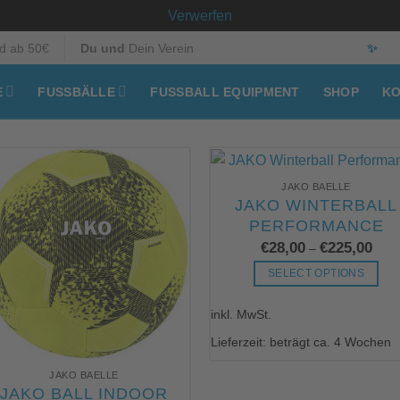
Verwerfen
d ab 50€
Du und
Dein Verein
✨
E
FUSSBÄLLE
FUSSBALL EQUIPMENT
SHOP
KO
JAKO BAELLE
JAKO WINTERBALL
PERFORMANCE
€
28,00
€
225,00
–
SELECT OPTIONS
Dieses
inkl. MwSt.
Produkt
weist
Lieferzeit: beträgt ca. 4 Wochen
mehrere
JAKO BAELLE
Varianten
JAKO BALL INDOOR
auf.