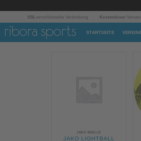
Zum
SSL
verschlüsselte Verbindung
Kostenloser
Versan
Inhalt
springen
STARTSEITE
VEREIN
JAKO BAELLE
JAKO LIGHTBALL