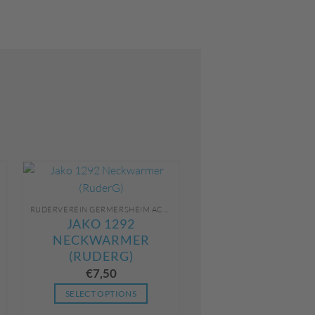
Die
Optionen
können
auf
der
Produktseite
gewählt
werden
RUDERVEREIN GERMERSHEIM ACCESSOIRES/ZUBEHÖR UNBEDRUCKT
JAKO 1292
NECKWARMER
(RUDERG)
€
7,50
SELECT OPTIONS
Dieses