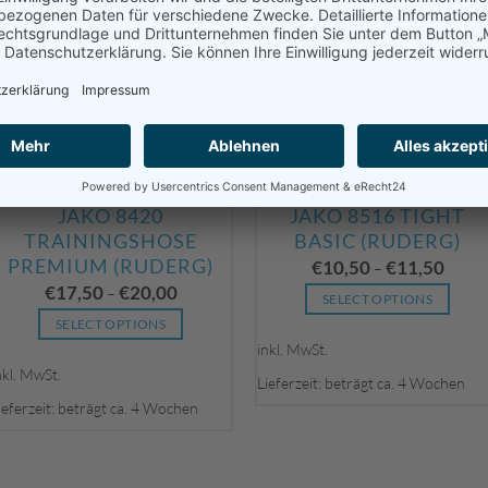
Produktseite
HOSEN & SHORTS
gewählt
werden
RUDERVEREIN GERMERSHEIM HOSEN/SHORTS
RUDERVEREIN GERMERSHEIM HOSEN/SHORTS
JAKO 8420
JAKO 8516 TIGHT
TRAININGSHOSE
BASIC (RUDERG)
PREMIUM (RUDERG)
€
10,50
€
11,50
–
€
17,50
€
20,00
–
SELECT OPTIONS
SELECT OPTIONS
Dieses
inkl. MwSt.
Dieses
Produkt
nkl. MwSt.
Produkt
weist
Lieferzeit: beträgt ca. 4 Wochen
weist
mehrere
ieferzeit: beträgt ca. 4 Wochen
mehrere
Varianten
Varianten
auf.
auf.
Die