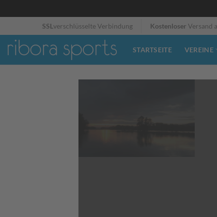
Zum
SSL
verschlüsselte Verbindung
Kostenloser
Versand 
Inhalt
springen
STARTSEITE
VEREINE