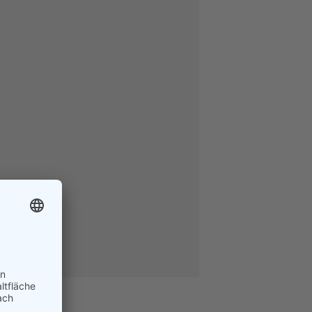
auf.
Die
Optionen
können
auf
der
Produktseite
gewählt
werden