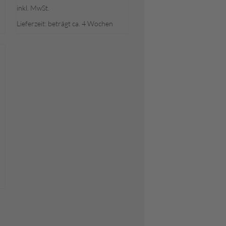
inkl. MwSt.
Produkt
weist
Lieferzeit: beträgt ca. 4 Wochen
mehrere
Varianten
auf.
Die
Optionen
können
auf
der
Produktseite
gewählt
werden