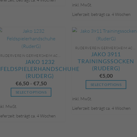
inkl. MwSt.
mehrere
Produkt
Varianten
weist
Lieferzeit: beträgt ca. 4 Wochen
auf.
mehrere
Die
Varianten
Optionen
auf.
können
Die
auf
Optionen
RUDERVEREIN GERMERSHEIM ACCESSOIRES/ZUBEHÖR UNBEDRUCKT
JAKO 3911
der
können
RUDERVEREIN GERMERSHEIM ACCESSOIRES/ZUBEHÖR UNBEDRUCKT
TRAININGSSOCKEN
JAKO 1232
Produktseite
auf
(RUDERG)
FELDSPIELERHANDSCHUHE
gewählt
der
€
5,00
(RUDERG)
werden
Produktseite
gewählt
€
6,50
€
7,50
–
SELECT OPTIONS
werden
Dieses
SELECT OPTIONS
inkl. MwSt.
Produkt
Dieses
weist
nkl. MwSt.
Produkt
Lieferzeit: beträgt ca. 4 Wochen
mehrere
weist
ieferzeit: beträgt ca. 4 Wochen
Varianten
mehrere
auf.
Varianten
Die
auf.