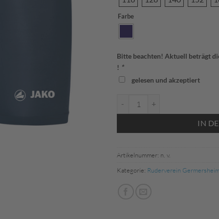
Farbe
Bitte beachten! Aktuell beträgt d
!
*
gelesen und akzeptiert
Jako 8516 Tight Basic (RuderG) 
IN D
Artikelnummer:
n. v.
Kategorie:
Ruderverein Germershei