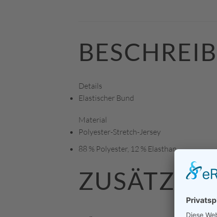
BESCHREI
Details
Elastischer Bund
Material
Polyester-Stretch-Jersey
88 % Polyester, 12 % Elasthan
ZUSÄTZLI