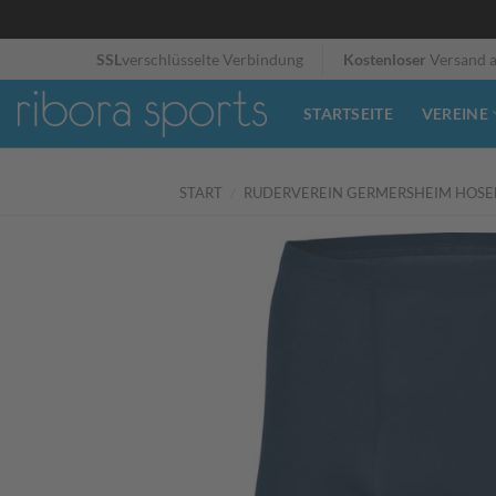
Zum
SSL
verschlüsselte Verbindung
Kostenloser
Versand 
Inhalt
springen
STARTSEITE
VEREINE
START
/
RUDERVEREIN GERMERSHEIM HOSE