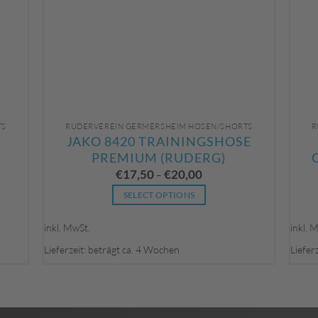
TS
RUDERVEREIN GERMERSHEIM HOSEN/SHORTS
R
JAKO 8420 TRAININGSHOSE
PREMIUM (RUDERG)
€
17,50
€
20,00
–
SELECT OPTIONS
Dieses
inkl. MwSt.
inkl. 
Produkt
weist
Lieferzeit: beträgt ca. 4 Wochen
Liefer
mehrere
Varianten
auf.
Die