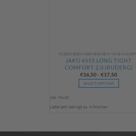
RUDERVEREIN GERMERSHEIM HOSEN/SHOR
JAKO 6555 LONG TIGHT
COMFORT 2.0 (RUDERG)
€
16,50
€
17,50
–
SELECT OPTIONS
Dieses
inkl. MwSt.
Produkt
weist
Lieferzeit: beträgt ca. 4 Wochen
mehrere
Varianten
auf.
Die