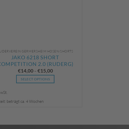
UDERVEREIN GERMERSHEIM HOSEN/SHORTS
JAKO 6218 SHORT
COMPETITION 2.0 (RUDERG)
€
14,00
€
15,00
–
SELECT OPTIONS
Dieses
MwSt.
Produkt
weist
zeit: beträgt ca. 4 Wochen
mehrere
Varianten
auf.
Die