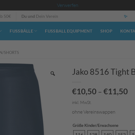
Verwerfen
ab 50€
Du und
Dein Verein
✨
FUSSBÄLLE
FUSSBALL EQUIPMENT
SHOP
KONT
N/SHORTS
Jako 8516 Tight 
€
10,50
€
11,50
–
inkl. MwSt.
ohne Vereinswappen
Größe Kinder/Erwachsene
116
128
140
152
1