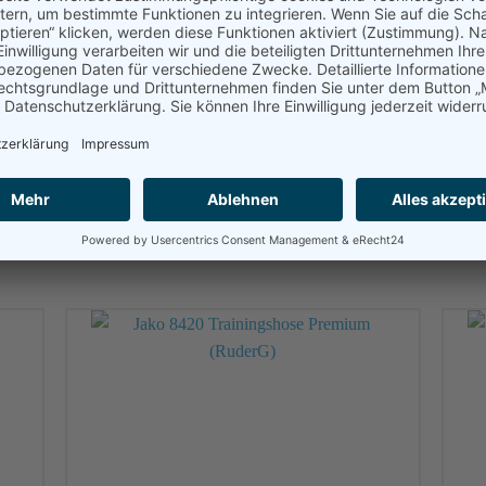
116, 128, 140, 152, 164, S, M, L, XL, X
navy
ICHERHEIT