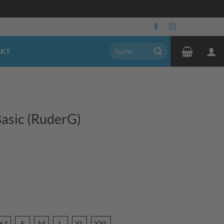
Suchen
AKT
nach:
Basic (RuderG)
64
S
M
L
XL
XXL