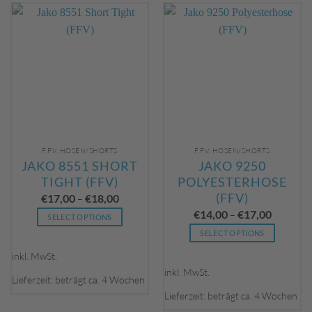
auf.
Optionen
Die
können
Optionen
auf
können
der
auf
Produktseite
der
gewählt
Produktseite
werden
gewählt
werden
F.F.V. HOSEN/SHORTS
F.F.V. HOSEN/SHORTS
JAKO 8551 SHORT
JAKO 9250
TIGHT (FFV)
POLYESTERHOSE
(FFV)
€
17,00
€
18,00
–
€
14,00
€
17,00
–
SELECT OPTIONS
Dieses
SELECT OPTIONS
Produkt
Dieses
inkl. MwSt.
weist
Produkt
inkl. MwSt.
mehrere
weist
Lieferzeit: beträgt ca. 4 Wochen
Varianten
mehrere
Lieferzeit: beträgt ca. 4 Wochen
auf.
Varianten