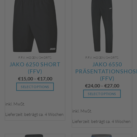
F.F.V. HOSEN/SHORTS
F.F.V. HOSEN/SHORTS
JAKO 6250 SHORT
JAKO 6550
(FFV)
PRÄSENTATIONSHOS
(FFV)
€
15,00
€
17,00
–
€
24,00
€
27,00
–
SELECT OPTIONS
Dieses
SELECT OPTIONS
Produkt
Dieses
inkl. MwSt.
weist
Produkt
inkl. MwSt.
mehrere
weist
Lieferzeit: beträgt ca. 4 Wochen
Varianten
mehrere
Lieferzeit: beträgt ca. 4 Wochen
auf.
Varianten
Die
auf.