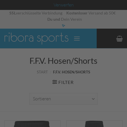
Verwerfen
Zum
SSL
verschlüsselte Verbindung
Kostenloser
Versand ab 50€
Du und
Dein Verein
Inhalt
✨
springen
F.F.V. Hosen/Shorts
START
/
F.F.V. HOSEN/SHORTS
FILTER