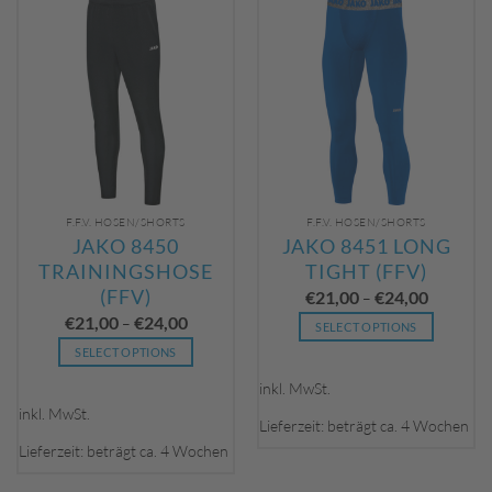
Optionen
Die
können
Optionen
auf
können
der
auf
Produktseite
der
gewählt
Produktseite
werden
gewählt
werden
F.F.V. HOSEN/SHORTS
F.F.V. HOSEN/SHORTS
JAKO 8450
JAKO 8451 LONG
TRAININGSHOSE
TIGHT (FFV)
(FFV)
€
21,00
€
24,00
–
€
21,00
€
24,00
–
SELECT OPTIONS
Dieses
SELECT OPTIONS
Produkt
Dieses
inkl. MwSt.
weist
Produkt
inkl. MwSt.
mehrere
weist
Lieferzeit: beträgt ca. 4 Wochen
Varianten
mehrere
Lieferzeit: beträgt ca. 4 Wochen
auf.
Varianten
Die