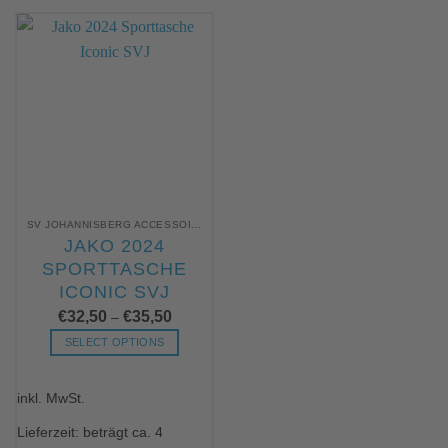
SV JOHANNISBERG ACCESSOIRES/ZUBEHÖR
JAKO 2024
SPORTTASCHE
ICONIC SVJ
€
32,50
€
35,50
–
SELECT OPTIONS
Dieses
Produkt
inkl. MwSt.
weist
mehrere
Lieferzeit: beträgt ca. 4