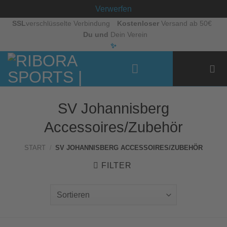
Verwerfen
Zum
SSL
verschlüsselte Verbindung
Kostenloser
Versand ab 50€
Du und
Dein Verein
Inhalt
✨
springen
SV Johannisberg
Accessoires/Zubehör
START
/
SV JOHANNISBERG ACCESSOIRES/ZUBEHÖR
FILTER