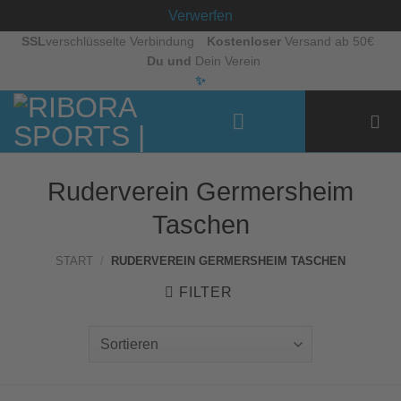
Verwerfen
Zum
SSL
verschlüsselte Verbindung
Kostenloser
Versand ab 50€
Du und
Dein Verein
Inhalt
✨
springen
Ruderverein Germersheim
Taschen
START
/
RUDERVEREIN GERMERSHEIM TASCHEN
FILTER