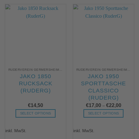
RUDERVEREIN GERMERSHEIM TASCHEN
RUDERVEREIN GERMERSHEIM TASCHEN
JAKO 1850
JAKO 1950
RUCKSACK
SPORTTASCHE
(RUDERG)
CLASSICO
(RUDERG)
€
14,50
€
17,00
€
22,00
–
SELECT OPTIONS
SELECT OPTIONS
Dieses
Dieses
Produkt
Produkt
inkl. MwSt.
inkl. MwSt.
weist
weist