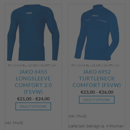
FSV WINKEL JACKEN/SHIRTS UNBEDRUCKT
FSV WINKEL JACKEN/SHIRTS UNBEDRUCKT
JAKO 6455
JAKO 6952
LONGSLEEVE
TURTLENECK
COMFORT 2.0
COMFORT (FSVW)
(FSVW)
€
23,00
€
26,00
–
€
21,00
€
24,00
–
SELECT OPTIONS
Dieses
SELECT OPTIONS
Produkt
Dieses
inkl. MwSt.
weist
Produkt
inkl. MwSt.
mehrere
weist
Lieferzeit: beträgt ca. 4 Wochen