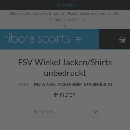
Verwerfen
Zum
SSL
verschlüsselte Verbindung
Kostenloser
Versand ab 50€
Du und
Dein Verein
Inhalt
✨
springen
FSV Winkel Jacken/Shirts
unbedruckt
START
/
FSV WINKEL JACKEN/SHIRTS UNBEDRUCKT
FILTER