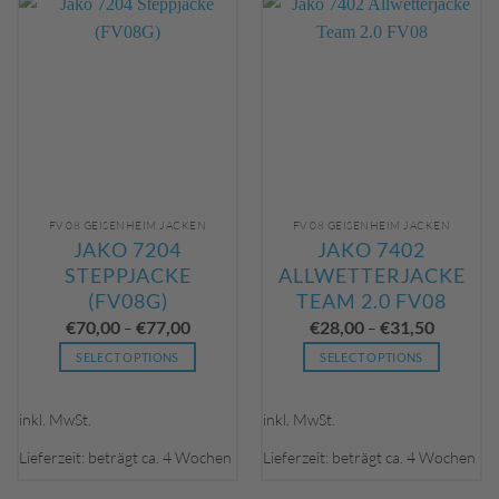
Die
Die
Optionen
Optionen
können
können
auf
auf
der
der
Produktseite
Produktseite
gewählt
gewählt
werden
werden
FV 08 GEISENHEIM JACKEN
FV 08 GEISENHEIM JACKEN
JAKO 7204
JAKO 7402
STEPPJACKE
ALLWETTERJACKE
(FV08G)
TEAM 2.0 FV08
€
70,00
€
77,00
€
28,00
€
31,50
–
–
SELECT OPTIONS
SELECT OPTIONS
Dieses
Dieses
Produkt
Produkt
inkl. MwSt.
inkl. MwSt.
weist
weist
mehrere
mehrere
Lieferzeit: beträgt ca. 4 Wochen
Lieferzeit: beträgt ca. 4 Wochen
Varianten
Varianten