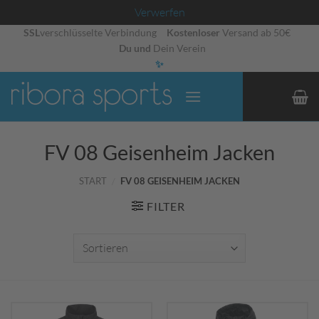
Verwerfen
Zum
SSL
verschlüsselte Verbindung
Kostenloser
Versand ab 50€
Du und
Dein Verein
Inhalt
✨
springen
FV 08 Geisenheim Jacken
START
/
FV 08 GEISENHEIM JACKEN
FILTER