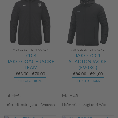
FV 08 GEISENHEIM JACKEN
FV 08 GEISENHEIM JACKEN
7104
JAKO 7201
JAKO COACHJACKE
STADIONJACKE
TEAM
(FV08G)
€
63,00
€
70,00
€
84,00
€
91,00
–
–
SELECT OPTIONS
SELECT OPTIONS
Dieses
Dieses
Produkt
Produkt
inkl. MwSt.
inkl. MwSt.
weist
weist
mehrere
mehrere
Lieferzeit: beträgt ca. 4 Wochen
Lieferzeit: beträgt ca. 4 Wochen
Varianten
Varianten
auf.
auf.