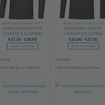
gewählt
gewählt
werden
werden
VFR BUTZBACH JACKEN/SHIRTS
VFR BUTZBACH JACKEN/SHIRTS
JAKO 8620 ZIPTOP
JAKO 8820 SWEAT
CHAMP 2.0 (VFRB)
CHAMP 2.0 (VFRB)
€
27,50
€
30,00
€
25,00
€
27,50
–
–
SELECT OPTIONS
SELECT OPTIONS
Dieses
Dieses
Produkt
Produkt
l. MwSt.
inkl. MwSt.
weist
weist
ferzeit: beträgt ca. 4 Wochen
Lieferzeit: beträgt ca. 4 Wochen
mehrere
mehrere
Varianten
Varianten
auf.
auf.
Die
Die
Optionen
Optionen
können
können
auf
auf