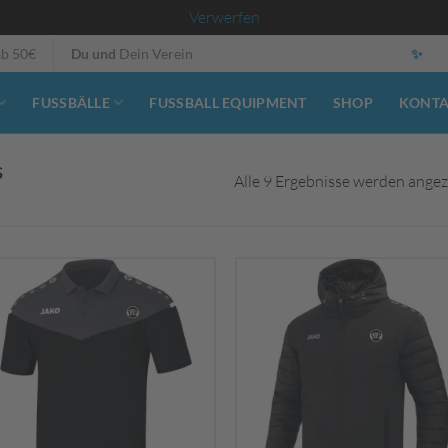
Verwerfen
ab 50€
Du und
Dein Verein
✨
FUSSBÄLLE
FUSSBALL EQUIPMENT
SHOP
KONT
s
Alle 9 Ergebnisse werden angez