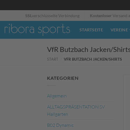
Zum
SSL
verschlüsselte Verbindung
Kostenloser
Versand 
Inhalt
springen
STARTSEITE
VEREINE
VfR Butzbach Jacken/Shirt
START
/
VFR BUTZBACH JACKEN/SHIRTS
KATEGORIEN
Allgemein
ALLTAGSPRÄSENTATION SV
Hallgarten
B02 Dynamic