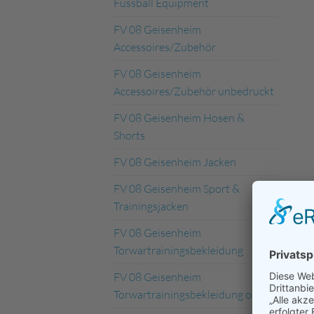
Fussball Equipment
FV 08 Geisenheim
Accessoires/Zubehör
FV 08 Geisenheim
Accessoires/Zubehör unbedruckt
FV 08 Geisenheim Hosen &
Shorts
FV 08 Geisenheim Jacken
FV 08 Geisenheim Sport &
Trainingsjacken
FV 08 Geisenheim
Torwartrainingsbekleidung
FV 08 Geisenheim
Torwartrainingsbekleidung od