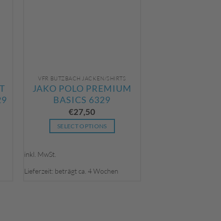
auf
der
Produktseite
gewählt
werden
VFR BUTZBACH JACKEN/SHIRTS
T
JAKO POLO PREMIUM
29
BASICS 6329
€
27,50
SELECT OPTIONS
Dieses
Produkt
inkl. MwSt.
weist
Lieferzeit: beträgt ca. 4 Wochen
mehrere
Varianten
auf.
Die
Optionen