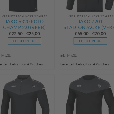
VFR BUTZBACH JACKEN/SHIRTS
VFR BUTZBACH JACKEN/SHIRTS
JAKO 6320 POLO
JAKO 7201
CHAMP 2.0 (VFRB)
STADIONJACKE (VFR
€
22,50
€
25,00
€
65,00
€
70,00
–
–
SELECT OPTIONS
SELECT OPTIONS
Dieses
Dieses
Produkt
Produkt
l. MwSt.
inkl. MwSt.
weist
weist
ferzeit: beträgt ca. 4 Wochen
Lieferzeit: beträgt ca. 4 Wochen
mehrere
mehrere
Varianten
Varianten
auf.
auf.
Die
Die
Optionen
Optionen
können
können
auf
auf
der
der
Produktseite
Produktseite