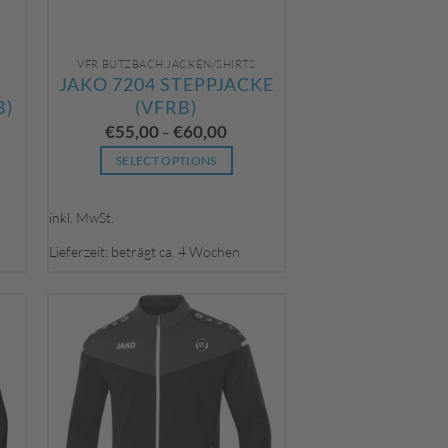
VFR BUTZBACH JACKEN/SHIRTS
JAKO 7204 STEPPJACKE
B)
(VFRB)
€
55,00
€
60,00
–
SELECT OPTIONS
Dieses
Produkt
inkl. MwSt.
weist
Lieferzeit: beträgt ca. 4 Wochen
mehrere
Varianten
auf.
Die
Optionen
können
auf
der
Produktseite