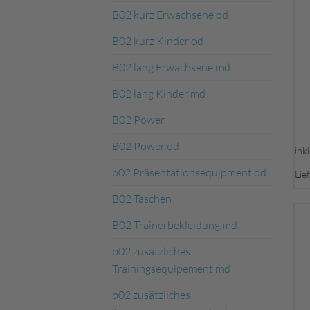
B02 kurz Erwachsene od
B02 kurz Kinder od
B02 lang Erwachsene md
B02 lang Kinder md
B02 Power
B02 Power od
ink
b02 Präsentationsequipment od
Lie
B02 Taschen
B02 Trainerbekleidung md
b02 zusätzliches
Trainingsequipement md
b02 zusätzliches