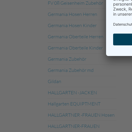
FV 08 Geisenheim Zubehör
Germania Hosen Herren
Germania Hosen Kinder
Germania Oberteile Herren
Germania Oberteile Kinder
Germania Zubehör
Germania Zubehör md
Gildan
HALLGARTEN -JACKEN
Hallgarten EQUIPTMENT
HALLGARTNER -FRAUEN Hosen
HALLGARTNER-FRAUEN