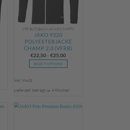
gewählt
werden
VFR BUTZBACH JACKEN/SHIRTS
JAKO 9320
POLYESTERJACKE
CHAMP 2.0 (VFRB)
€
22,50
€
25,00
–
SELECT OPTIONS
Dieses
Produkt
inkl. MwSt.
weist
Lieferzeit: beträgt ca. 4 Wochen
mehrere
Varianten
auf.
Die
Optionen
können