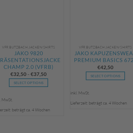
der
der
Produktseite
Produktseite
gewählt
gewählt
werden
werden
VFR BUTZBACH JACKEN/SHIRTS
VFR BUTZBACH JACKEN/SHIRTS
JAKO 9820
JAKO KAPUZENSWEA
PRÄSENTATIONSJACKE
PREMIUM BASICS 67
CHAMP 2.0 (VFRB)
€
42,50
€
32,50
€
37,50
–
SELECT OPTIONS
SELECT OPTIONS
Dieses
Dieses
Produkt
inkl. MwSt.
Produkt
weist
l. MwSt.
Lieferzeit: beträgt ca. 4 Wochen
weist
mehrere
ferzeit: beträgt ca. 4 Wochen
mehrere
Varianten
Varianten
auf.
auf.
Die
Die
Optionen