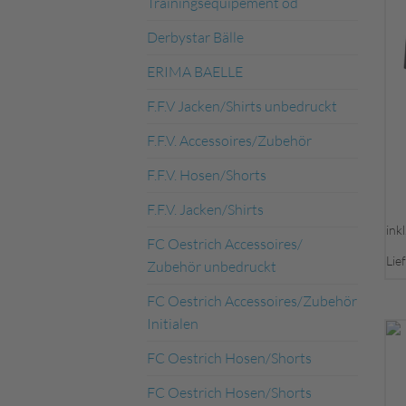
Trainingsequipement od
Derbystar Bälle
ERIMA BAELLE
F.F.V Jacken/Shirts unbedruckt
F.F.V. Accessoires/Zubehör
F.F.V. Hosen/Shorts
F.F.V. Jacken/Shirts
ink
FC Oestrich Accessoires/
Lie
Zubehör unbedruckt
FC Oestrich Accessoires/Zubehör
Initialen
FC Oestrich Hosen/Shorts
FC Oestrich Hosen/Shorts