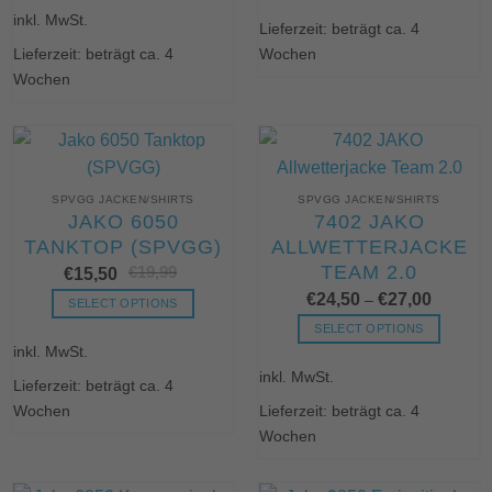
weist
inkl. MwSt.
Produkt
Lieferzeit: beträgt ca. 4
mehrere
weist
Lieferzeit: beträgt ca. 4
Wochen
Varianten
mehrere
Wochen
auf.
Varianten
Die
auf.
Optionen
Die
können
Optionen
auf
können
SPVGG JACKEN/SHIRTS
SPVGG JACKEN/SHIRTS
der
auf
JAKO 6050
7402 JAKO
Produktseite
der
TANKTOP (SPVGG)
ALLWETTERJACKE
gewählt
Produktseite
TEAM 2.0
€
19,99
Ursprünglicher
Aktueller
werden
€
15,50
gewählt
Preis
Preis
werden
€
24,50
€
27,00
war:
ist:
–
SELECT OPTIONS
€19,99
€15,50.
Dieses
SELECT OPTIONS
inkl. MwSt.
Produkt
Dieses
weist
inkl. MwSt.
Produkt
Lieferzeit: beträgt ca. 4
mehrere
weist
Wochen
Lieferzeit: beträgt ca. 4
Varianten
mehrere
Wochen
auf.
Varianten
Die
auf.
Optionen