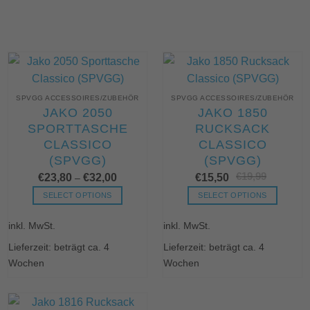
SPVGG ACCESSOIRES/ZUBEHÖR
SPVGG ACCESSOIRES/ZUBEHÖR
JAKO 2050
JAKO 1850
SPORTTASCHE
RUCKSACK
CLASSICO
CLASSICO
(SPVGG)
(SPVGG)
€
19,99
Urs
Akt
€
23,80
€
32,00
€
15,50
–
Pre
Pre
war
ist:
SELECT OPTIONS
SELECT OPTIONS
€19
€15
Dieses
Dieses
inkl. MwSt.
inkl. MwSt.
Produkt
Produkt
weist
weist
Lieferzeit: beträgt ca. 4
Lieferzeit: beträgt ca. 4
mehrere
mehrere
Wochen
Wochen
Varianten
Varianten
auf.
auf.
Die
Die