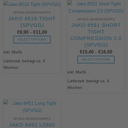
Die
Die
Optionen
Optionen
SPVGG HOSEN/SHORTS
können
können
JAKO 8516 TIGHT
SPVGG HOSEN/SHORTS
auf
auf
(SPVGG)
JAKO 8551 SHORT
der
der
TIGHT
€
9,90
€
11,00
–
Produktseite
Produktseite
COMPRESSION 2.0
gewählt
gewählt
SELECT OPTIONS
(SPVGG)
werden
werden
Dieses
€
15,40
€
16,50
inkl. MwSt.
Produkt
–
weist
SELECT OPTIONS
Lieferzeit: beträgt ca. 4
mehrere
Dieses
Wochen
Varianten
inkl. MwSt.
Produkt
auf.
weist
Lieferzeit: beträgt ca. 4
Die
mehrere
Wochen
Optionen
Varianten
können
auf.
auf
Die
der
Optionen
Produktseite
können
gewählt
SPVGG HOSEN/SHORTS
auf
JAKO 8451 LONG
werden
der