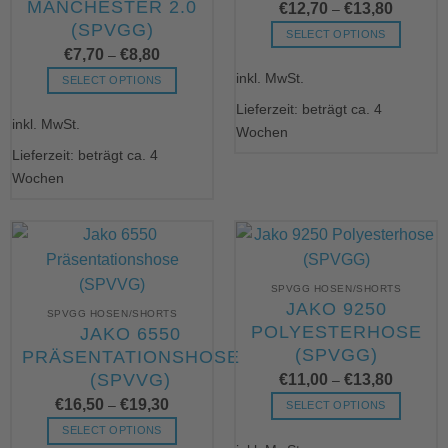
MANCHESTER 2.0
werden
€
12,70
€
13,80
gewählt
–
(SPVGG)
werden
SELECT OPTIONS
€
7,70
€
8,80
–
Dieses
inkl. MwSt.
Produkt
SELECT OPTIONS
weist
Dieses
Lieferzeit: beträgt ca. 4
mehrere
inkl. MwSt.
Produkt
Wochen
Varianten
weist
Lieferzeit: beträgt ca. 4
auf.
mehrere
Wochen
Die
Varianten
Optionen
auf.
können
Die
auf
Optionen
der
können
Produktseite
SPVGG HOSEN/SHORTS
auf
JAKO 9250
gewählt
der
SPVGG HOSEN/SHORTS
POLYESTERHOSE
werden
JAKO 6550
Produktseite
(SPVGG)
PRÄSENTATIONSHOSE
gewählt
werden
€
11,00
€
13,80
(SPVVG)
–
€
16,50
€
19,30
–
SELECT OPTIONS
Dieses
SELECT OPTIONS