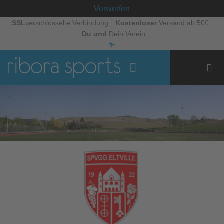
Verwerfen
Zum
SSL
verschlüsselte Verbindung
Kostenloser
Versand ab 50€
Du und
Dein Verein
Inhalt
✨
springen