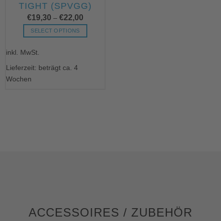
TIGHT (SPVGG)
Produktseite
€
19,30
€
22,00
gewählt
–
werden
SELECT OPTIONS
Dieses
inkl. MwSt.
Produkt
weist
Lieferzeit: beträgt ca. 4
mehrere
Wochen
Varianten
auf.
Die
Optionen
können
auf
der
Produktseite
gewählt
werden
ACCESSOIRES / ZUBEHÖR