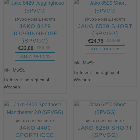
SPVGG HOSEN/SHORTS
SPVGG HOSEN/SHORTS
JAKO 8429
JAKO 8529 SHORT
JOGGINGHOSE
(SPVGG)
)SPVGG)
€
44,99
Urs
Akt
€
24,75
Pre
Pre
€
59,99
Ursprünglicher
Aktueller
€
33,00
war
ist:
SELECT OPTIONS
Preis
Preis
€44
€24
war:
ist:
Dieses
SELECT OPTIONS
€59,99
€33,00.
inkl. MwSt.
Produkt
Dieses
weist
inkl. MwSt.
Produkt
Lieferzeit: beträgt ca. 4
mehrere
weist
Lieferzeit: beträgt ca. 4
Wochen
Varianten
mehrere
Wochen
auf.
Varianten
Die
auf.
Optionen
Die
können
Optionen
auf
können
SPVGG HOSEN/SHORTS
SPVGG HOSEN/SHORTS
der
auf
JAKO 4400
JAKO 6250 SHORT
Produktseite
der
SPORTHOSE
(SPVGG)
gewählt
Produktseite