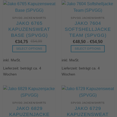
werden
Die
Optionen
können
SPVGG JACKEN/SHIRTS
SPVGG JACKEN/SHIRTS
auf
JAKO 6765
JAKO 7604
der
KAPUZENSWEAT
SOFTSHELLJACKE
Produktseite
BASE (SPVGG)
TEAM (SPVGG)
gewählt
€
54,99
Ursprünglicher
Aktueller
werden
€
34,75
€
48,50
€
54,50
–
Preis
Preis
war:
ist:
SELECT OPTIONS
SELECT OPTIONS
€54,99
€34,75.
Dieses
Dieses
inkl. MwSt.
inkl. MwSt.
Produkt
Produkt
weist
weist
Lieferzeit: beträgt ca. 4
Lieferzeit: beträgt ca. 4
mehrere
mehrere
Wochen
Wochen
Varianten
Varianten
auf.
auf.
Die
Die
Optionen
Optionen
können
können
SPVGG JACKEN/SHIRTS
SPVGG JACKEN/SHIRTS
auf
auf
JAKO 6829
JAKO 6729
der
der
KAPUZENJACKE
KAPUZENSWEAT
Produktseite
Produktseite