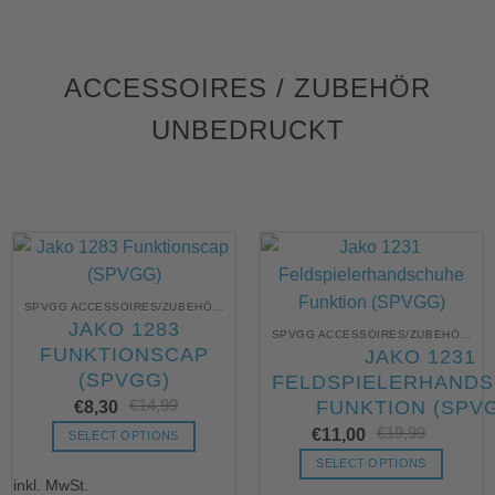
werden
ACCESSOIRES / ZUBEHÖR
UNBEDRUCKT
SPVGG ACCESSOIRES/ZUBEHÖR UNBEDRUCKT
JAKO 1283
SPVGG ACCESSOIRES/ZUBEHÖR UNBEDRUCKT
FUNKTIONSCAP
JAKO 1231
(SPVGG)
FELDSPIELERHAND
€
14,99
Ursprünglicher
Aktueller
€
8,30
FUNKTION (SPV
Preis
Preis
€
19,99
Urs
Akt
war:
ist:
€
11,00
SELECT OPTIONS
Pre
Pre
€14,99
€8,30.
war
ist:
Dieses
SELECT OPTIONS
€19
€11
inkl. MwSt.
Produkt
Dieses