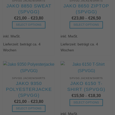
SPVGG JACKEN/SHIRTS
SPVGG JACKEN/SHIRTS
auf
auf
JAKO 8850 SWEAT
JAKO 8650 ZIPTOP
der
der
(SPVGG)
(SPVGG)
Produktseite
Produktseite
€
21,00
€
23,80
€
23,80
€
26,50
gewählt
gewählt
–
–
werden
werden
SELECT OPTIONS
SELECT OPTIONS
Dieses
Dieses
inkl. MwSt.
inkl. MwSt.
Produkt
Produkt
weist
weist
Lieferzeit: beträgt ca. 4
Lieferzeit: beträgt ca. 4
mehrere
mehrere
Wochen
Wochen
Varianten
Varianten
auf.
auf.
Die
Die
Optionen
Optionen
können
können
SPVGG JACKEN/SHIRTS
SPVGG JACKEN/SHIRTS
auf
auf
JAKO 9350
JAKO 6150 T-
der
der
POLYESTERJACKE
SHIRT (SPVGG)
Produktseite
Produktseite
(SPVGG)
€
15,50
€
18,30
gewählt
gewählt
–
werden
werden
€
21,00
€
23,80
–
SELECT OPTIONS
Dieses
SELECT OPTIONS
inkl. MwSt.
Produkt
Dieses