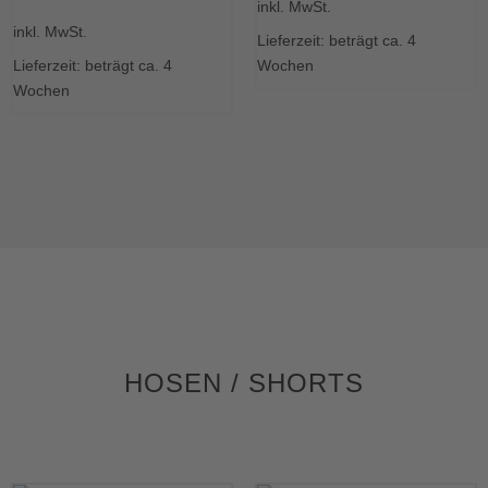
inkl. MwSt.
Produkt
Dieses
weist
inkl. MwSt.
Produkt
Lieferzeit: beträgt ca. 4
mehrere
weist
Lieferzeit: beträgt ca. 4
Wochen
Varianten
mehrere
Wochen
auf.
Varianten
Die
auf.
Optionen
Die
können
Optionen
auf
können
der
auf
Produktseite
der
gewählt
Produktseite
werden
gewählt
werden
HOSEN / SHORTS