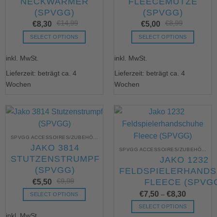
NECKWARMER
FLEECEMÜTZE
Produktseite
Produktseite
(SPVGG)
(SPVGG)
gewählt
gewählt
€
14,99
Ursprünglicher
Aktueller
€
8,99
Urs
Akt
werden
werden
€
8,30
€
5,00
Preis
Preis
Pre
Pre
war:
ist:
war
ist:
SELECT OPTIONS
SELECT OPTIONS
€14,99
€8,30.
€8,
€5,
Dieses
Dieses
inkl. MwSt.
inkl. MwSt.
Produkt
Produkt
weist
weist
Lieferzeit: beträgt ca. 4
Lieferzeit: beträgt ca. 4
mehrere
mehrere
Wochen
Wochen
Varianten
Varianten
auf.
auf.
Die
Die
Optionen
Optionen
können
können
SPVGG ACCESSOIRES/ZUBEHÖR UNBEDRUCKT
auf
auf
JAKO 3814
der
der
SPVGG ACCESSOIRES/ZUBEHÖR UNBEDRUCKT
STUTZENSTRUMPF
JAKO 1232
Produktseite
Produktseite
(SPVGG)
FELDSPIELERHAND
gewählt
gewählt
€
9,99
Ursprünglicher
Aktueller
werden
werden
€
5,50
FLEECE (SPVG
Preis
Preis
war:
ist:
€
7,50
€
8,30
–
SELECT OPTIONS
€9,99
€5,50.
Dieses
SELECT OPTIONS
inkl. MwSt.
Produkt