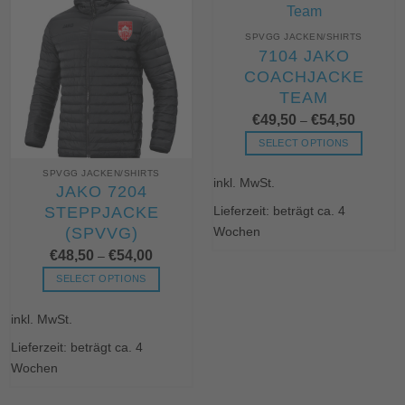
SPVGG JACKEN/SHIRTS
7104 JAKO
COACHJACKE
TEAM
€
49,50
€
54,50
–
SELECT OPTIONS
Dieses
SPVGG JACKEN/SHIRTS
inkl. MwSt.
Produkt
JAKO 7204
weist
STEPPJACKE
Lieferzeit: beträgt ca. 4
mehrere
(SPVVG)
Wochen
Varianten
€
48,50
€
54,00
–
auf.
Die
SELECT OPTIONS
Optionen
Dieses
können
inkl. MwSt.
Produkt
auf
weist
Lieferzeit: beträgt ca. 4
der
mehrere
Wochen
Produktseite
Varianten
gewählt
auf.