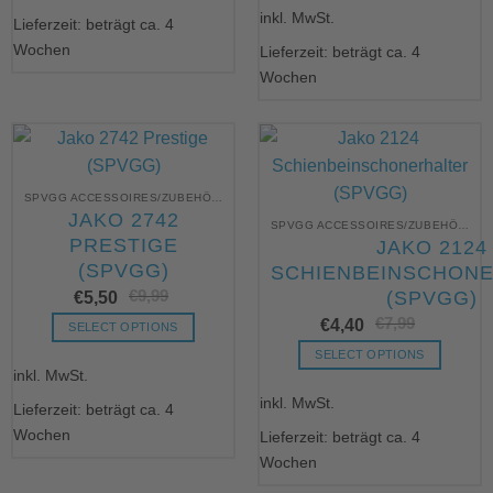
weist
inkl. MwSt.
Produkt
Lieferzeit: beträgt ca. 4
mehrere
weist
Wochen
Lieferzeit: beträgt ca. 4
Varianten
mehrere
Wochen
auf.
Varianten
Die
auf.
Optionen
Die
können
Optionen
auf
können
der
SPVGG ACCESSOIRES/ZUBEHÖR UNBEDRUCKT
auf
JAKO 2742
Produktseite
der
SPVGG ACCESSOIRES/ZUBEHÖR UNBEDRUCKT
PRESTIGE
gewählt
JAKO 2124
Produktseite
werden
(SPVGG)
SCHIENBEINSCHON
gewählt
€
9,99
Ursprünglicher
Aktueller
werden
€
5,50
(SPVGG)
Preis
Preis
€
7,99
Urs
Akt
war:
ist:
€
4,40
SELECT OPTIONS
Pre
Pre
€9,99
€5,50.
war
ist:
Dieses
SELECT OPTIONS
€7,
€4,
inkl. MwSt.
Produkt
Dieses
weist
inkl. MwSt.
Produkt
Lieferzeit: beträgt ca. 4
mehrere
weist
Wochen
Lieferzeit: beträgt ca. 4
Varianten
mehrere
Wochen
auf.
Varianten
Die