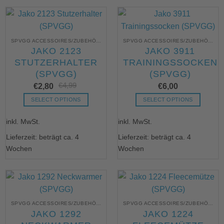
auf.
Optionen
Die
können
Optionen
auf
können
der
SPVGG ACCESSOIRES/ZUBEHÖR UNBEDRUCKT
SPVGG ACCESSOIRES/ZUBEHÖR UNBEDRUCKT
auf
JAKO 2123
JAKO 3911
Produktseite
der
STUTZERHALTER
TRAININGSSOCKEN
gewählt
Produktseite
werden
(SPVGG)
(SPVGG)
gewählt
€
4,99
Ursprünglicher
Aktueller
werden
€
2,80
€
6,00
Preis
Preis
war:
ist:
SELECT OPTIONS
SELECT OPTIONS
€4,99
€2,80.
Dieses
Dieses
inkl. MwSt.
inkl. MwSt.
Produkt
Produkt
weist
weist
Lieferzeit: beträgt ca. 4
Lieferzeit: beträgt ca. 4
mehrere
mehrere
Wochen
Wochen
Varianten
Varianten
auf.
auf.
Die
Die
Optionen
Optionen
können
können
SPVGG ACCESSOIRES/ZUBEHÖR UNBEDRUCKT
SPVGG ACCESSOIRES/ZUBEHÖR UNBEDRUCKT
auf
auf
JAKO 1292
JAKO 1224
der
der