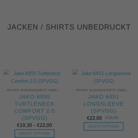
gewählt
gewählt
werden
werden
JACKEN / SHIRTS UNBEDRUCKT
SPVGG JACKEN/SHIRTS UNBEDRUCKT
SPVGG JACKEN/SHIRTS UNBEDRUCKT
JAKO 6955
JAKO 6451
TURTLENECK
LONGSLEEVE
COMFORT 2.0
(SPVGG)
(SPVGG)
€
39,99
Urs
Akt
€
22,00
Pre
Pre
€
19,30
€
22,00
war
ist:
–
SELECT OPTIONS
€39
€22
Dieses
SELECT OPTIONS