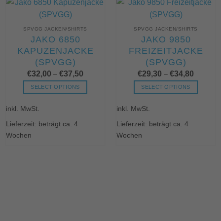
Die
können
Optionen
auf
können
SPVGG JACKEN/SHIRTS
SPVGG JACKEN/SHIRTS
der
auf
JAKO 6850
JAKO 9850
Produktseite
der
KAPUZENJACKE
FREIZEITJACKE
gewählt
Produktseite
(SPVGG)
(SPVGG)
werden
gewählt
werden
€
32,00
€
37,50
€
29,30
€
34,80
–
–
SELECT OPTIONS
SELECT OPTIONS
Dieses
Dieses
inkl. MwSt.
inkl. MwSt.
Produkt
Produkt
weist
weist
Lieferzeit: beträgt ca. 4
Lieferzeit: beträgt ca. 4
mehrere
mehrere
Wochen
Wochen
Varianten
Varianten
auf.
auf.
Die
Die
Optionen
Optionen
können
können
auf
auf
der
der
Produktseite
Produktseite