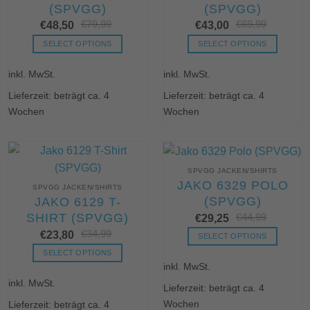
(SPVGG)
(SPVGG)
gewählt
gewählt
€
79,99
Ursprünglicher
Aktueller
€
69,99
Urs
Akt
werden
werden
€
48,50
€
43,00
Preis
Preis
Pre
Pre
war:
ist:
war
ist:
SELECT OPTIONS
SELECT OPTIONS
€79,99
€48,50.
€69
€43
Dieses
Dieses
inkl. MwSt.
inkl. MwSt.
Produkt
Produkt
weist
weist
Lieferzeit: beträgt ca. 4
Lieferzeit: beträgt ca. 4
mehrere
mehrere
Wochen
Wochen
Varianten
Varianten
auf.
auf.
Die
Die
Optionen
Optionen
SPVGG JACKEN/SHIRTS
können
können
JAKO 6329 POLO
SPVGG JACKEN/SHIRTS
auf
auf
(SPVGG)
JAKO 6129 T-
der
der
SHIRT (SPVGG)
€
44,99
Urs
Akt
€
29,25
Produktseite
Produktseite
Pre
Pre
€
34,99
Ursprünglicher
Aktueller
€
23,80
war
ist:
gewählt
gewählt
SELECT OPTIONS
Preis
Preis
€44
€29
werden
werden
war:
ist:
Dieses
SELECT OPTIONS
€34,99
€23,80.
inkl. MwSt.
Produkt
Dieses
weist
inkl. MwSt.
Produkt
Lieferzeit: beträgt ca. 4
mehrere
weist
Wochen
Lieferzeit: beträgt ca. 4