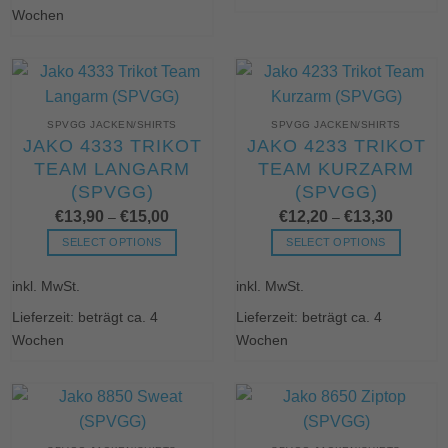
Varianten
mehrere
Wochen
auf.
Varianten
Die
auf.
Optionen
Die
können
Optionen
auf
können
SPVGG JACKEN/SHIRTS
SPVGG JACKEN/SHIRTS
der
auf
JAKO 4333 TRIKOT
JAKO 4233 TRIKOT
Produktseite
der
TEAM LANGARM
TEAM KURZARM
gewählt
Produktseite
(SPVGG)
(SPVGG)
werden
gewählt
werden
€
13,90
€
15,00
€
12,20
€
13,30
–
–
SELECT OPTIONS
SELECT OPTIONS
Dieses
Dieses
inkl. MwSt.
inkl. MwSt.
Produkt
Produkt
weist
weist
Lieferzeit: beträgt ca. 4
Lieferzeit: beträgt ca. 4
mehrere
mehrere
Wochen
Wochen
Varianten
Varianten
auf.
auf.
Die
Die
Optionen
Optionen
können
können