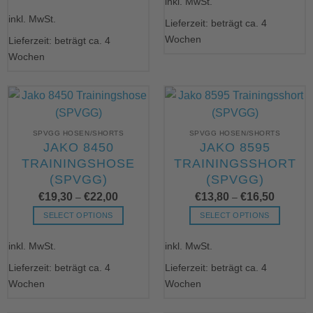
inkl. MwSt.
Produkt
Dieses
weist
inkl. MwSt.
Produkt
Lieferzeit: beträgt ca. 4
mehrere
weist
Wochen
Lieferzeit: beträgt ca. 4
Varianten
mehrere
Wochen
auf.
Varianten
Die
auf.
Optionen
Die
können
Optionen
auf
können
der
SPVGG HOSEN/SHORTS
SPVGG HOSEN/SHORTS
auf
JAKO 8450
JAKO 8595
Produktseite
der
TRAININGSHOSE
TRAININGSSHORT
gewählt
Produktseite
werden
(SPVGG)
(SPVGG)
gewählt
werden
€
19,30
€
22,00
€
13,80
€
16,50
–
–
SELECT OPTIONS
SELECT OPTIONS
Dieses
Dieses
inkl. MwSt.
inkl. MwSt.
Produkt
Produkt
weist
weist
Lieferzeit: beträgt ca. 4
Lieferzeit: beträgt ca. 4
mehrere
mehrere
Wochen
Wochen
Varianten
Varianten
auf.
auf.