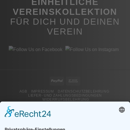
EINHEITLICHE
VEREINSKOLLEKTION
FÜR DICH UND DEINEN
VEREIN
PayPal
Bank
Transfer
AGB
IMPRESSUM
DATENSCHUTZBELEHRUNG
LIEFER- UND ZAHLUNGSBEDINGUNGEN
WIDERRUFSBELEHRUNG
Copyright 2026 ©
RIBORA SPORTS