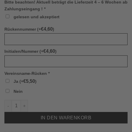
Bitte beachten! Aktuell beträgt die Lieferzeit 4 – 6 Wochen ab
Zahlungseingang !
*
gelesen und akzeptiert
€
4,60
Rückennummer (+
)
€
4,60
Initialen/Nummer (+
)
Vereinsname-Rücken
*
€
5,50
Ja (+
)
Nein
Jako 4333 Trikot Team Langarm (SPVGG) Menge
IN DEN WARENKORB