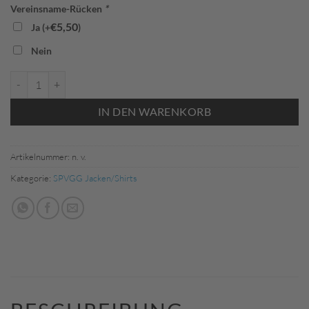
Vereinsname-Rücken
*
€
5,50
Ja (+
)
Nein
Jako 9850 Freizeitjacke (SPVGG) Menge
IN DEN WARENKORB
Artikelnummer:
n. v.
Kategorie:
SPVGG Jacken/Shirts