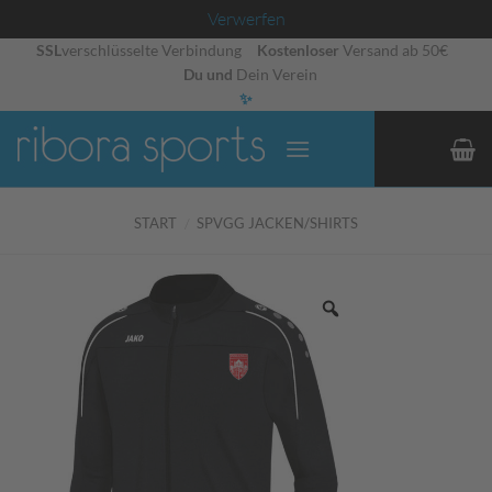
Verwerfen
Zum
SSL
verschlüsselte Verbindung
Kostenloser
Versand ab 50€
Du und
Dein Verein
Inhalt
✨
springen
START
/
SPVGG JACKEN/SHIRTS