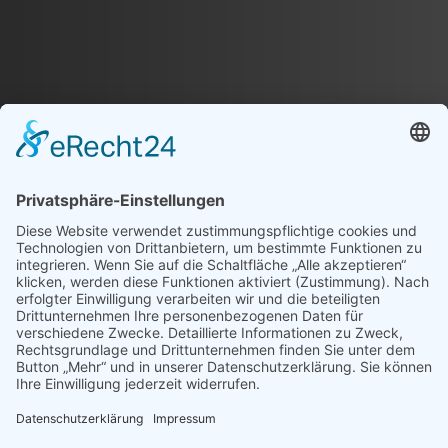
Optionen
können
auf
der
Produktseite
gewählt
werden
EINHEITLICHE
VEREINSKOLLEKTION
FÜR DICH UND DEINEN
VEREIN