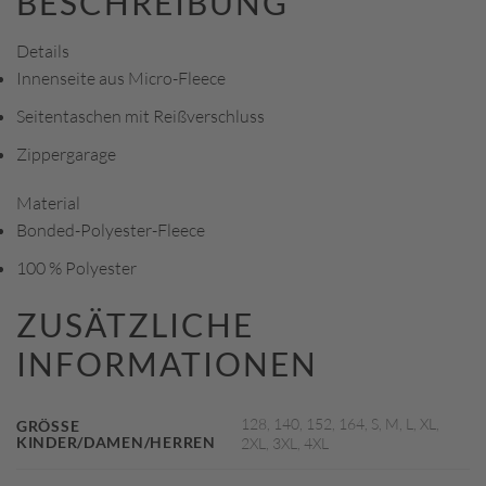
BESCHREIBUNG
Details
Innenseite aus Micro-Fleece
Seitentaschen mit Reißverschluss
Zippergarage
Material
Bonded-Polyester-Fleece
100 % Polyester
ZUSÄTZLICHE
INFORMATIONEN
128, 140, 152, 164, S, M, L, XL,
GRÖSSE K
INDER/DAMEN/HERREN
2XL, 3XL, 4XL