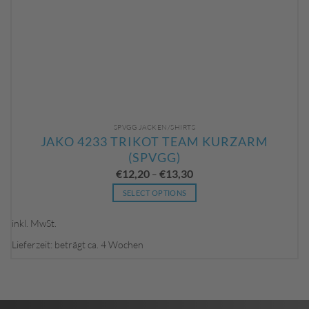
SPVGG JACKEN/SHIRTS
JAKO 4233 TRIKOT TEAM KURZARM
(SPVGG)
€
12,20
€
13,30
–
SELECT OPTIONS
Dieses
Produkt
inkl. MwSt.
weist
Lieferzeit: beträgt ca. 4 Wochen
mehrere
Varianten
auf.
Die