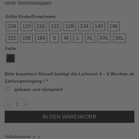
ohne Vereinswappen
Größe Kinder/Erwachsene
104
110
116
122
128
134
140
146
152
158
164
S
M
L
XL
XXL
3XL
Farbe
Bitte beachten! Aktuell beträgt die Lieferzeit 4 – 6 Wochen ab
Zahlungseingang !
*
gelesen und akzeptiert
Jako 8450 Trainingshose (SPVGG) Menge
IN DEN WARENKORB
Artikelnummer:
n. v.