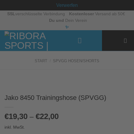
Verwerfen
Zum
SSL
verschlüsselte Verbindung
Kostenloser
Versand ab 50€
Du und
Dein Verein
Inhalt
✨
springen
START
/
SPVGG HOSEN/SHORTS
Jako 8450 Trainingshose (SPVGG)
€
19,30
€
22,00
–
inkl. MwSt.