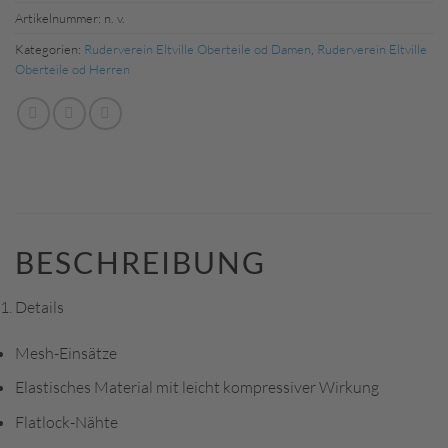
Artikelnummer:
n. v.
Kategorien:
Ruderverein Eltville Oberteile od Damen
,
Ruderverein Eltville
Oberteile od Herren
BESCHREIBUNG
Details
Mesh-Einsätze
Elastisches Material mit leicht kompressiver Wirkung
Flatlock-Nähte