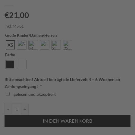
€
21,00
inkl. MwSt.
Größe Kinder/Damen/Herren
XS
Farbe
Bitte beachten! Aktuell beträgt die Lieferzeit 4 – 6 Wochen ab
Zahlungseingang !
*
gelesen und akzeptiert
6151JAKO T-Shirt Compression 2.0 Ruderverein Eltville Menge
IN DEN WARENKORB