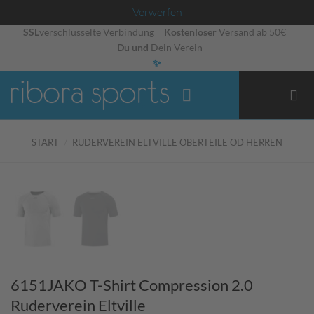
Verwerfen
Zum
SSL
verschlüsselte Verbindung
Kostenloser
Versand ab 50€
Du und
Dein Verein
Inhalt
✨
springen
START
/
RUDERVEREIN ELTVILLE OBERTEILE OD HERREN
6151JAKO T-Shirt Compression 2.0
Ruderverein Eltville