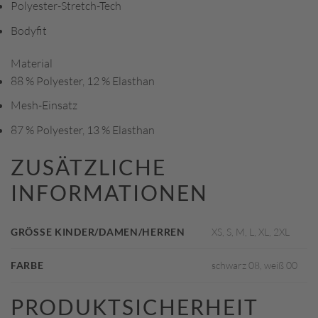
Polyester-Stretch-Tech
Bodyfit
Material
88 % Polyester, 12 % Elasthan
Mesh-Einsatz
87 % Polyester, 13 % Elasthan
ZUSÄTZLICHE
INFORMATIONEN
GRÖSSE KINDER/DAMEN/HERREN
XS, S, M, L, XL, 2XL
FARBE
schwarz 08, weiß 00
PRODUKTSICHERHEIT