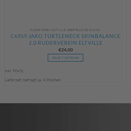
RUDERVEREIN ELTVILLE OBERTEILE OD DAMEN
C6959 JAKO TURTLENECK SKINBALANCE
2.0 RUDERVEREIN ELTVILLE
€
24,00
SELECT OPTIONS
Dieses
Produkt
inkl. MwSt.
weist
Lieferzeit: beträgt ca. 4 Wochen
mehrere
Varianten
auf.
Die
Optionen
können
auf
der