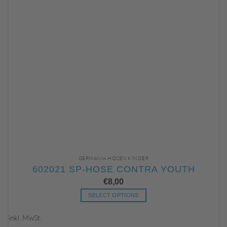
GERMANIA HOSEN KINDER
602021 SP-HOSE CONTRA YOUTH
€
8,00
SELECT OPTIONS
Dieses
Produkt
inkl. MwSt.