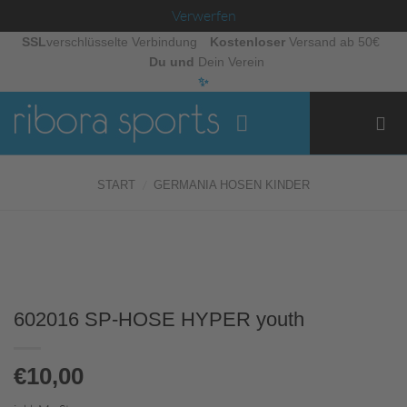
Verwerfen
Zum
SSL
verschlüsselte Verbindung
Kostenloser
Versand ab 50€
Du und
Dein Verein
Inhalt
✨
springen
/
START
GERMANIA HOSEN KINDER
602016 SP-HOSE HYPER youth
€
10,00