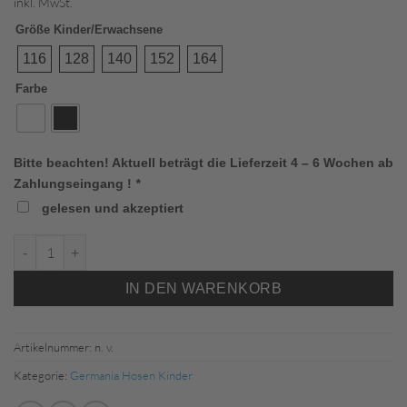
inkl. MwSt.
Größe Kinder/Erwachsene
116
128
140
152
164
Farbe
Bitte beachten! Aktuell beträgt die Lieferzeit 4 – 6 Wochen ab
Zahlungseingang !
*
gelesen und akzeptiert
602016 SP-HOSE HYPER youth Menge
IN DEN WARENKORB
Artikelnummer:
n. v.
Kategorie:
Germania Hosen Kinder