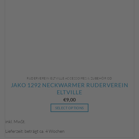
RUDERVEREIN ELTVILLE ACCESSOIRES & ZUBEHÖR OD
JAKO 1292 NECKWARMER RUDERVEREIN
ELTVILLE
€
9,00
SELECT OPTIONS
Dieses
Produkt
inkl. MwSt.
weist
Lieferzeit: beträgt ca. 4 Wochen
mehrere