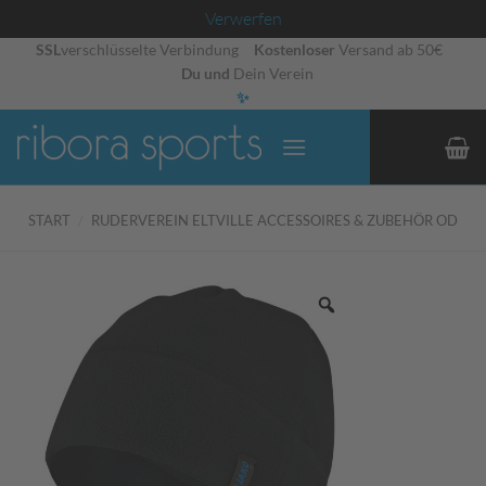
Verwerfen
Zum
SSL
verschlüsselte Verbindung
Kostenloser
Versand ab 50€
Du und
Dein Verein
Inhalt
✨
springen
START
/
RUDERVEREIN ELTVILLE ACCESSOIRES & ZUBEHÖR OD