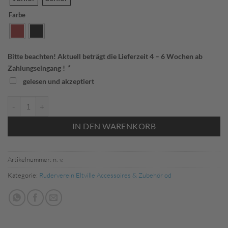
Farbe
Bitte beachten! Aktuell beträgt die Lieferzeit 4 – 6 Wochen ab
Zahlungseingang !
*
gelesen und akzeptiert
Jako 1224 Fleecemütze Ruderverein Eltville Menge
IN DEN WARENKORB
Artikelnummer:
n. v.
Kategorie:
Ruderverein Eltville Accessoires & Zubehör od