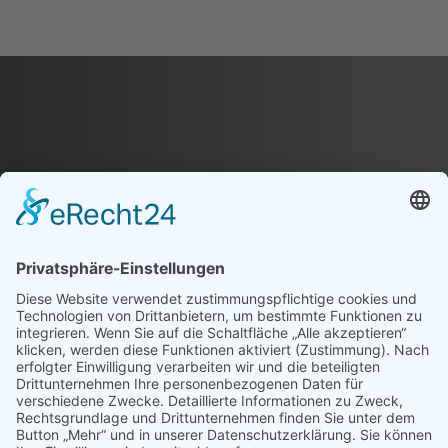
Varianten
auf.
Die
Optionen
können
auf
der
Produktseite
gewählt
werden
EINHEITLICHE
VEREINSKOLLEKTION
FÜR DICH UND DEINEN
VEREIN