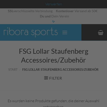
Verwerfen
Zum
SSL
verschlüsselte Verbindung
Kostenloser
Versand ab 50€
Du und
Dein Verein
Inhalt
✨
springen
FSG Lollar Staufenberg
Accessoires/Zubehör
START
/
FSG LOLLAR STAUFENBERG ACCESSOIRES/ZUBEHÖR
FILTER
Es wurden keine Produkte gefunden, die deiner Auswahl
entsprechen.