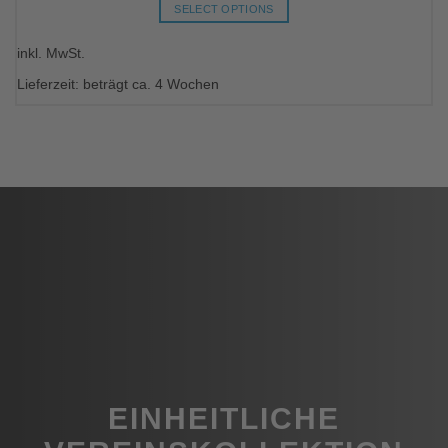
SELECT OPTIONS
Dieses
inkl. MwSt.
Produkt
weist
Lieferzeit: beträgt ca. 4 Wochen
mehrere
Varianten
auf.
Die
Optionen
können
auf
der
Produktseite
gewählt
werden
EINHEITLICHE