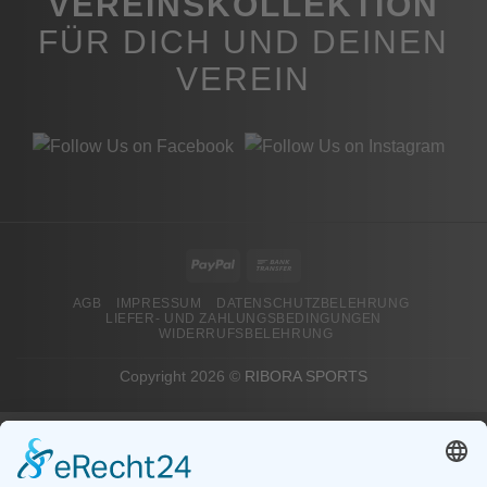
VEREINSKOLLEKTION
FÜR DICH UND DEINEN
VEREIN
PayPal
Bank
Transfer
AGB
IMPRESSUM
DATENSCHUTZBELEHRUNG
LIEFER- UND ZAHLUNGSBEDINGUNGEN
WIDERRUFSBELEHRUNG
Copyright 2026 ©
RIBORA SPORTS