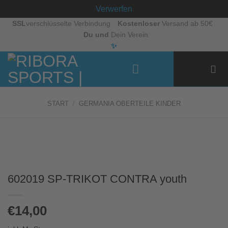
Verwerfen
Zum
SSL
verschlüsselte Verbindung
Kostenloser
Versand ab 50€
Du und
Dein Verein
Inhalt
✨
springen
START
/
GERMANIA OBERTEILE KINDER
602019 SP-TRIKOT CONTRA youth
€
14,00