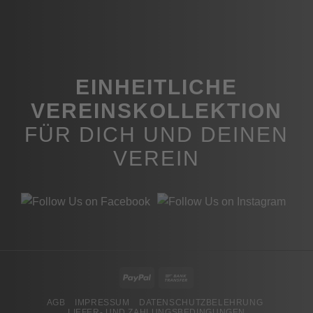
gewählt
werden
EINHEITLICHE
VEREINSKOLLEKTION
FÜR DICH UND DEINEN
VEREIN
PayPal
Bank
Transfer
AGB
IMPRESSUM
DATENSCHUTZBELEHRUNG
LIEFER- UND ZAHLUNGSBEDINGUNGEN