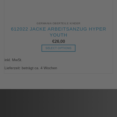
GERMANIA OBERTEILE KINDER
612022 JACKE ARBEITSANZUG HYPER
YOUTH
€
26,00
SELECT OPTIONS
Dieses
inkl. MwSt.
Produkt
weist
Lieferzeit: beträgt ca. 4 Wochen
mehrere
Varianten
auf.
Die
Optionen
können
auf
der
Produktseite