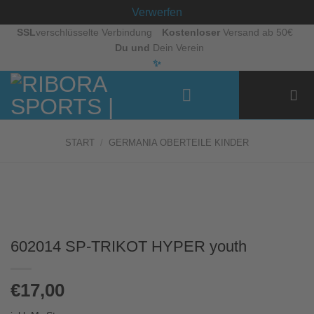
Verwerfen
Zum
SSL
verschlüsselte Verbindung
Kostenloser
Versand ab 50€
Du und
Dein Verein
Inhalt
✨
springen
START
/
GERMANIA OBERTEILE KINDER
602014 SP-TRIKOT HYPER youth
€
17,00