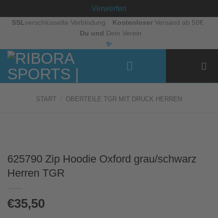
Verwerfen
Zum
SSL
verschlüsselte Verbindung
Kostenloser
Versand ab 50€
Du und
Dein Verein
Inhalt
✨
springen
START
/
OBERTEILE TGR MIT DRUCK HERREN
625790 Zip Hoodie Oxford grau/schwarz
Herren TGR
€
35,50