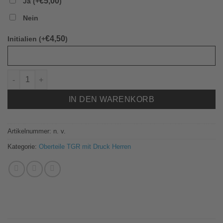
€
5,00
Ja (+
)
Nein
€
4,50
Initialien (+
)
625790 Zip Hoodie Oxford grau/schwarz Herren TGR Menge
IN DEN WARENKORB
Artikelnummer:
n. v.
Kategorie:
Oberteile TGR mit Druck Herren