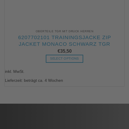
OBERTEILE TGR MIT DRUCK HERREN
6207702101 TRAININGSJACKE ZIP
JACKET MONACO SCHWARZ TGR
€
35,50
SELECT OPTIONS
Dieses
inkl. MwSt.
Produkt
weist
Lieferzeit: beträgt ca. 4 Wochen
mehrere
Varianten
auf.
Die
Optionen
können
auf
der