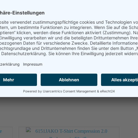
CHE INFORMATIO
S, M, L, XL, 2XL, 3XL
rot/weinrot 01, schwarz 08, w
ICHERHEIT