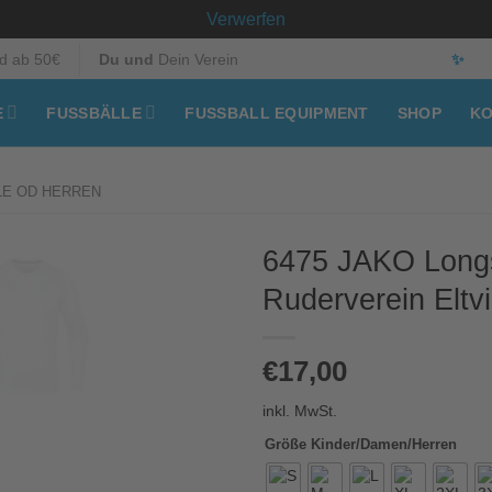
Verwerfen
d ab 50€
Du und
Dein Verein
✨
E
FUSSBÄLLE
FUSSBALL EQUIPMENT
SHOP
KO
LE OD HERREN
6475 JAKO Longs
Ruderverein Eltvi
€
17,00
inkl. MwSt.
Größe Kinder/Damen/Herren