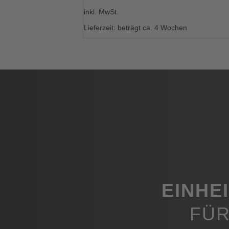
Dieses
inkl. MwSt.
Produkt
weist
Lieferzeit: beträgt ca. 4 Wochen
mehrere
Varianten
auf.
Die
Optionen
können
auf
der
Produktseite
gewählt
werden
EINHE
FÜR