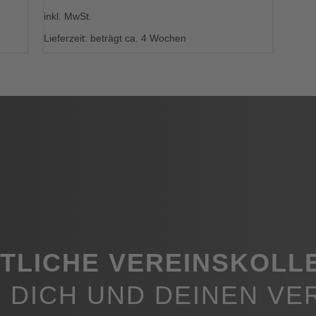
Dieses
inkl. MwSt.
Produkt
weist
Lieferzeit: beträgt ca. 4 Wochen
mehrere
Varianten
auf.
Die
Optionen
können
auf
der
Produktseite
gewählt
werden
ITLICHE VEREINSKOLL
 DICH UND DEINEN VE