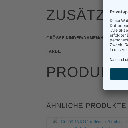
ZUSÄTZLI
GRÖSSE KINDER/DAMEN/HERREN
FARBE
PRODUKTS
ÄHNLICHE PRODUKTE