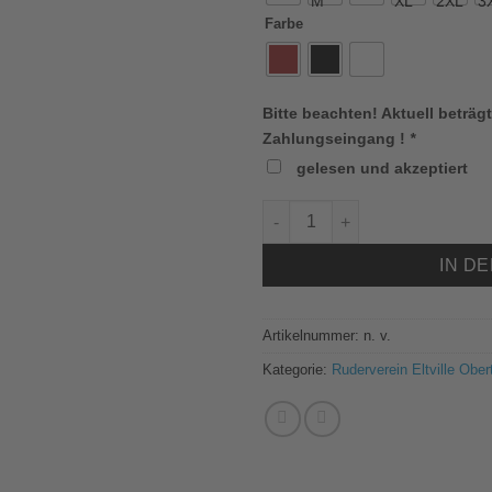
Farbe
Bitte beachten! Aktuell beträgt
Zahlungseingang !
*
gelesen und akzeptiert
6475 JAKO Longsleeve Run 2.0
IN D
Artikelnummer:
n. v.
Kategorie:
Ruderverein Eltville Ober