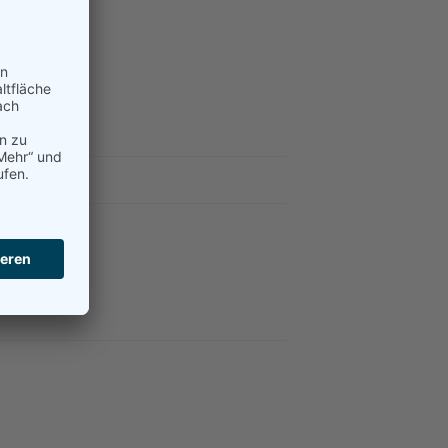
NEN
eiß 00