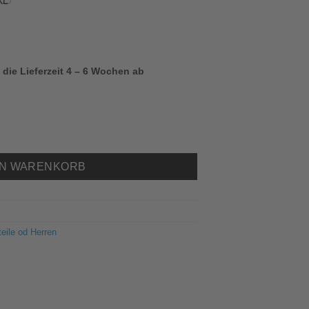
 die Lieferzeit 4 – 6 Wochen ab
 Ruderverein Eltville Herren Menge
EN WARENKORB
teile od Herren