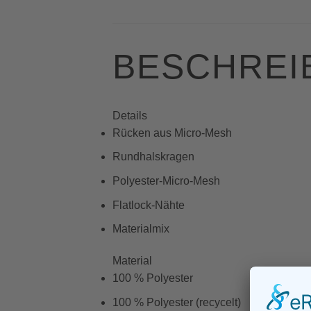
BESCHREI
Details
Rücken aus Micro-Mesh
Rundhalskragen
Polyester-Micro-Mesh
Flatlock-Nähte
Materialmix
Material
100 % Polyester
100 % Polyester (recycelt)