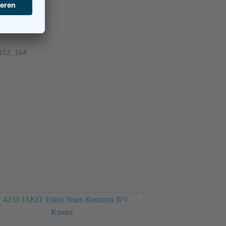
NEN
152, 164