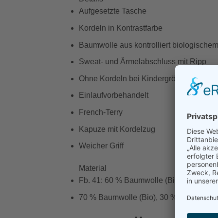
Aufgesetzte Tasche
Kordeln in Kontrastfarbe
Baumwolle aus kontrolliert biologische
Sweat- und Ärmelabschluss mit Ripp
Ohne Kordeln bei Kindergrößen
Einlaufvorbehandelt
French-Terry
Kapuze mit Kordelzug
Weicher Griff
Material
Fb. 41: 60 % Baumwolle (Bio), 34 % Pol
70 % Baumwolle (Bio), 30 % Polyester