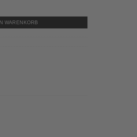
FV Kinder Menge
EN WARENKORB