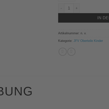
6765 JAKO Kapuzensweat Base J
IN D
Artikelnummer:
n. v.
Kategorie:
JFV Oberteile Kinder
BUNG