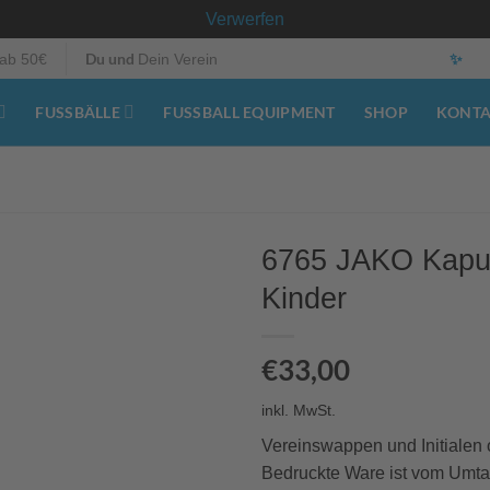
Verwerfen
Du und
✨
ab 50€
Dein Verein
FUSSBÄLLE
FUSSBALL EQUIPMENT
SHOP
KONT
6765 JAKO Kapu
Kinder
€
33,00
inkl. MwSt.
Vereinswappen und Initialen 
Bedruckte Ware ist vom Umt