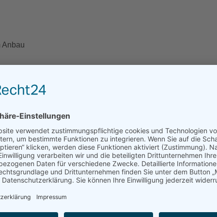
m Anbau
yester, 6 % Viskose