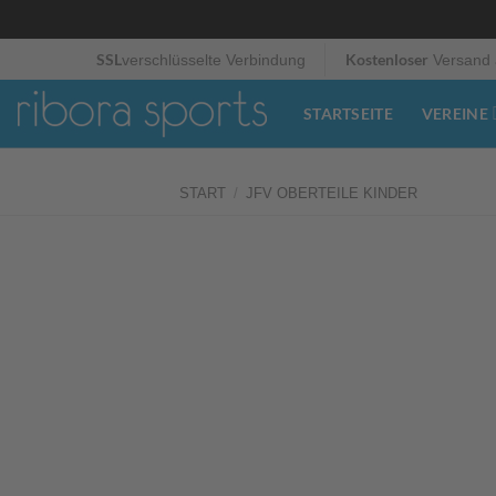
Zum
SSL
Kostenloser
verschlüsselte Verbindung
Versand 
Inhalt
springen
STARTSEITE
VEREINE
START
/
JFV OBERTEILE KINDER