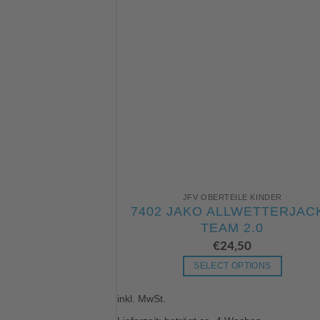
JFV OBERTEILE KINDER
7402 JAKO ALLWETTERJAC
TEAM 2.0
€
24,50
SELECT OPTIONS
Dieses
inkl. MwSt.
Produkt
weist