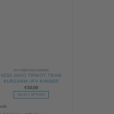
JFV OBERTEILE KINDER
4233 JAKO TRIKOT TEAM
KURZARM JFV KINDER
€
10,00
SELECT OPTIONS
Dieses
MwSt.
Produkt
weist