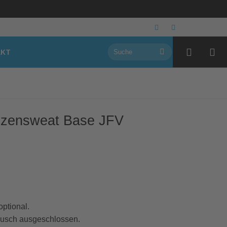
Suchen
AKT
nach:
zensweat Base JFV
optional.
ausch ausgeschlossen.