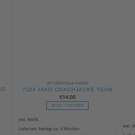
JFV OBERTEILE KINDER
KE
7104 JAKO COACHJACKE TEAM
€
54,00
SELECT OPTIONS
Dieses
inkl. MwSt.
Produkt
inkl. 
weist
Lieferzeit: beträgt ca. 4 Wochen
mehrere