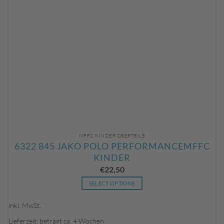
MFFC KINDER OBERTEILE
6322 845 JAKO POLO PERFORMANCEMFFC
KINDER
€
22,50
SELECT OPTIONS
Dieses
Produkt
inkl. MwSt.
weist
Lieferzeit: beträgt ca. 4 Wochen