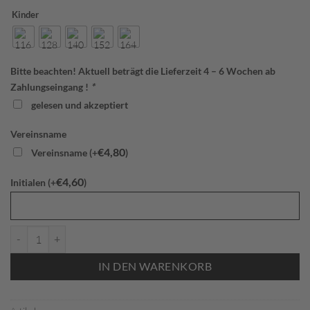
Kinder
Bitte beachten! Aktuell beträgt die Lieferzeit 4 – 6 Wochen ab
Zahlungseingang !
*
gelesen und akzeptiert
Vereinsname
€
4,80
Vereinsname (+
)
€
4,60
Initialen (+
)
6822 845 JAKO Kapuzenjacke Performance MFFC Kinder Menge
IN DEN WARENKORB