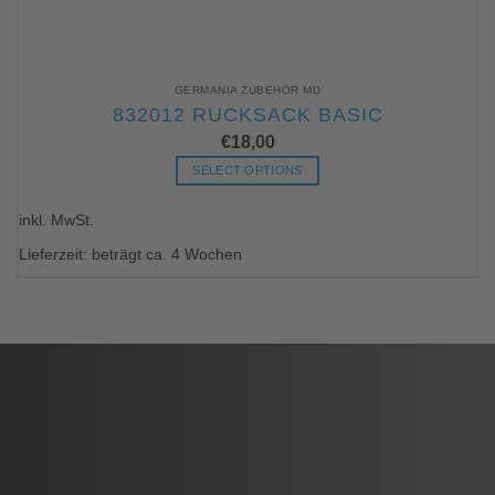
GERMANIA ZUBEHÖR MD
832012 RUCKSACK BASIC
€
18,00
SELECT OPTIONS
Dieses
inkl. MwSt.
Produkt
weist
Lieferzeit: beträgt ca. 4 Wochen
mehrere
Varianten
auf.
Die
Optionen
können
auf
der
Produktseite
gewählt