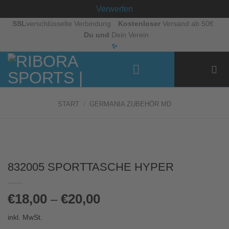
Verwerfen
Zum
SSL
verschlüsselte Verbindung
Kostenloser
Versand ab 50€
Du und
Dein Verein
Inhalt
✨
springen
START
/
GERMANIA ZUBEHÖR MD
832005 SPORTTASCHE HYPER
€
18,00
€
20,00
–
inkl. MwSt.