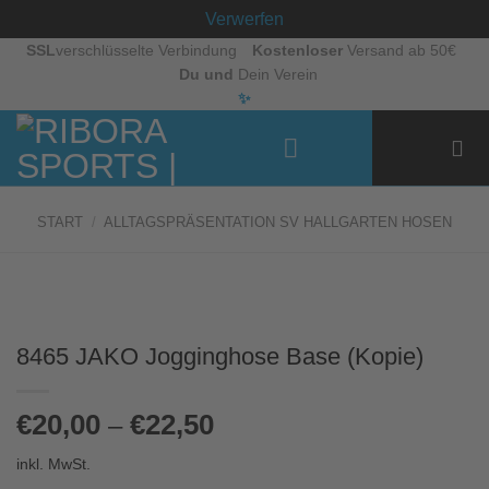
Verwerfen
Zum
SSL
verschlüsselte Verbindung
Kostenloser
Versand ab 50€
Du und
Dein Verein
Inhalt
✨
springen
START
/
ALLTAGSPRÄSENTATION SV HALLGARTEN HOSEN
8465 JAKO Jogginghose Base (Kopie)
€
20,00
€
22,50
–
inkl. MwSt.