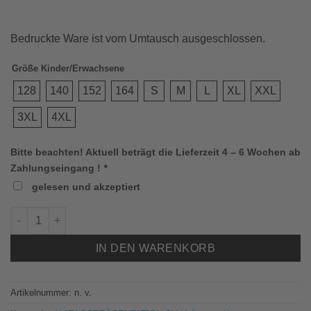
Bedruckte Ware ist vom Umtausch ausgeschlossen.
Größe Kinder/Erwachsene
128
140
152
164
S
M
L
XL
XXL
3XL
4XL
Bitte beachten! Aktuell beträgt die Lieferzeit 4 – 6 Wochen ab
Zahlungseingang !
*
gelesen und akzeptiert
8465 JAKO Jogginghose Base (Kopie) Menge
IN DEN WARENKORB
Artikelnummer:
n. v.