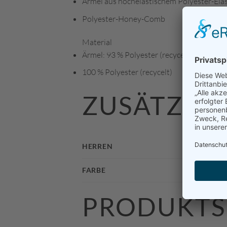
Ärmel aus hochelastischem Polyester-Ela
Polyester-Honey-Comb
Material
Ärmel: 93 % Polyester (recycelt), 7 % Elas
100 % Polyester (recycelt)
ZUSÄTZLI
HERREN
FARBE
PRODUKTS