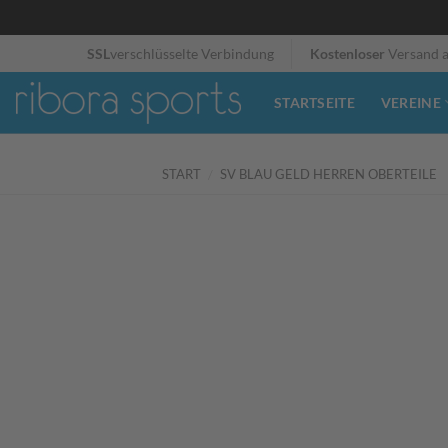
Zum
SSL
verschlüsselte Verbindung
Kostenloser
Versand 
Inhalt
springen
STARTSEITE
VEREINE
START
/
SV BLAU GELD HERREN OBERTEILE