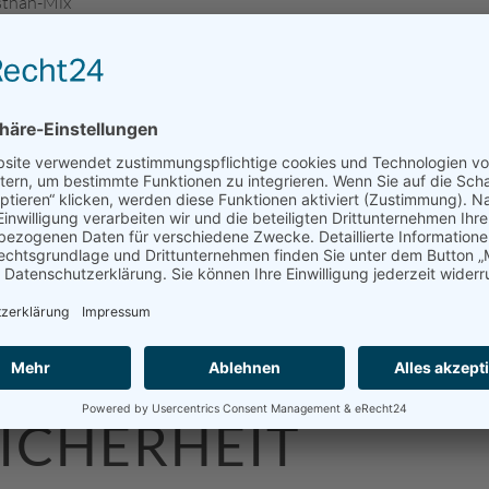
sthan-Mix
than
CHE INFORMATIO
S, M, L, XL, 2XL, 3XL
royal citro
ICHERHEIT