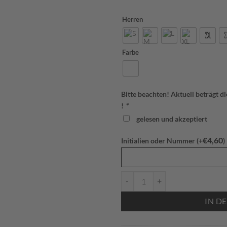
Herren
Farbe
Bitte beachten! Aktuell beträgt d
!
*
gelesen und akzeptiert
€
4,60
Initialien oder Nummer (+
)
8623 Ziptop Power Herren SV Bl
IN D