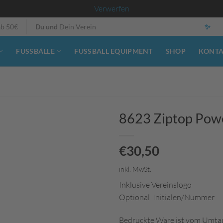
Verwerfen
ab 50€
Du und
Dein Verein
✨
FUSSBÄLLE
FUSSBALL EQUIPMENT
SHOP
KONT
8623 Ziptop Powe
€
30,50
inkl. MwSt.
Inklusive Vereinslogo
Optional Initialen/Nummer
Bedruckte Ware ist vom Umta