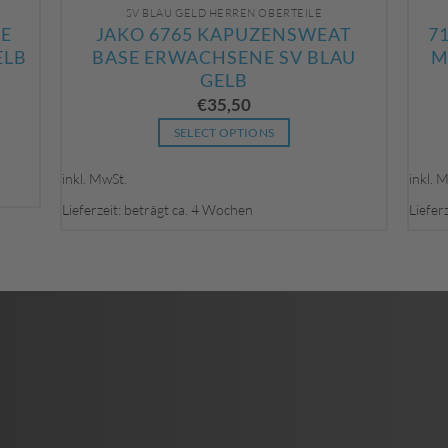
SV BLAU GELD HERREN OBERTEILE
KE
JAKO 6765 KAPUZENSWEAT
7
ELB
BASE ERWACHSENE SV BLAU
M
GELB
€
35,50
SELECT OPTIONS
Dieses
inkl. MwSt.
inkl. 
Produkt
weist
Lieferzeit: beträgt ca. 4 Wochen
Liefer
mehrere
Varianten
auf.
Die
Optionen
können
auf
der
Produktseite
gewählt