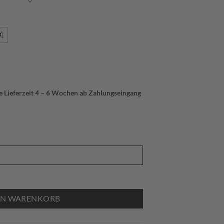
ie Lieferzeit 4 – 6 Wochen ab Zahlungseingang
au Gelb Menge
EN WARENKORB