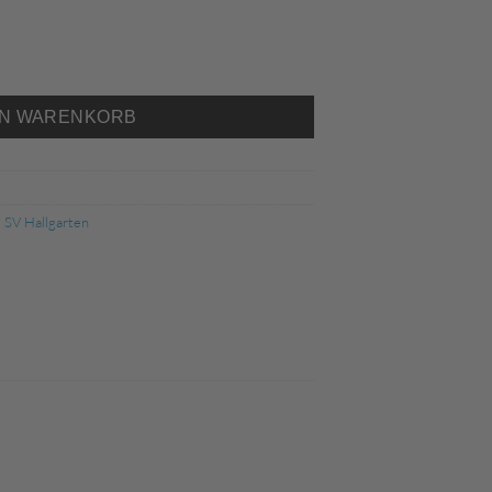
ic Basic Kinder SVH Menge
EN WARENKORB
V Hallgarten