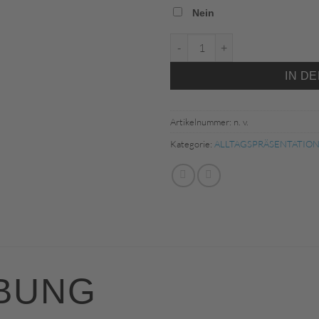
Nein
C6120 100 JAKO T-Shirt Organ
IN D
Artikelnummer:
n. v.
Kategorie:
ALLTAGSPRÄSENTATION S
BUNG