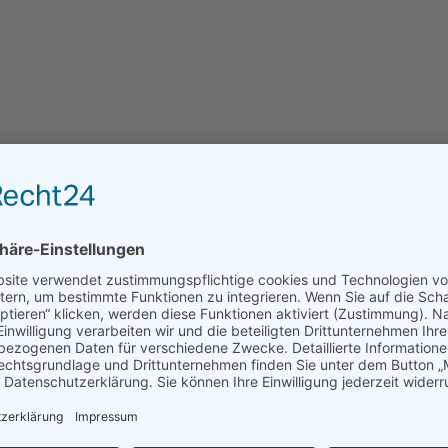
 Anbau
ose