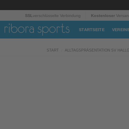
Zum
SSL
verschlüsselte Verbindung
Kostenloser
Versan
Inhalt
springen
STARTSEITE
VEREIN
/
START
ALLTAGSPRÄSENTATION SV HALL