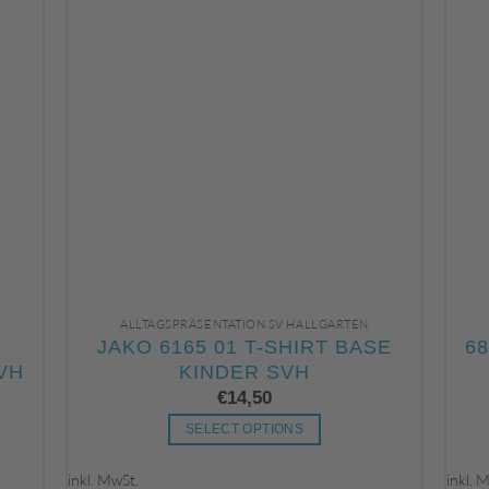
ALLTAGSPRÄSENTATION SV HALLGARTEN
JAKO 6165 01 T-SHIRT BASE
6
VH
KINDER SVH
€
14,50
SELECT OPTIONS
Dieses
inkl. MwSt.
inkl. 
Produkt