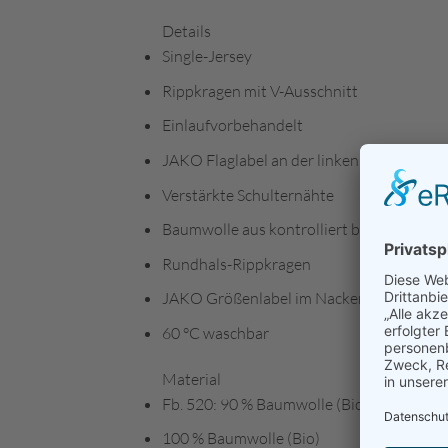
Details
Single-Jersey
Rippkragen mit V-Ausschnitt
Einlaufvorbehandelt
JAKO Flaglabel an der linken Seitennaht
Verstärkte Schulternähte
Baumwolle aus kontrolliert biologischem
Rundhals-Rippkragen
JAKO Größenlabel im Nacken
60 °C waschbar
Material
Fb. 520: 90 % Baumwolle (Bio), 10 % Visk
100 % Baumwolle (Bio)