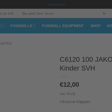
Verwerfen
d ab 50€
Du und
Dein Verein
✨
E
FUSSBÄLLE
FUSSBALL EQUIPMENT
SHOP
KO
GARTEN
C6120 100 JAKO 
Kinder SVH
€
12,00
inkl. MwSt.
inklusive Wappen.