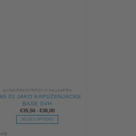
ALLTAGSPRÄSENTATION SV HALLGARTEN
ALLTAGSPRÄSEN
865 01 JAKO KAPUZENJACKE
JAKO 6165 
BASE SVH
SVJ ERW
€
35,50
€
38,00
–
SELECT OPTIONS
SELE
Dieses
MwSt.
inkl. MwSt.
Produkt