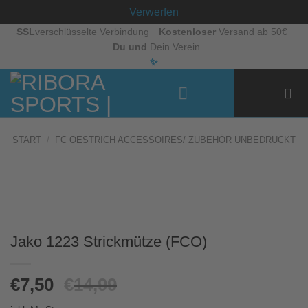
Verwerfen
Zum
SSL
verschlüsselte Verbindung
Kostenloser
Versand ab 50€
Du und
Dein Verein
Inhalt
✨
springen
START
/
FC OESTRICH ACCESSOIRES/ ZUBEHÖR UNBEDRUCKT
Jako 1223 Strickmütze (FCO)
Ursprüngliche
Aktueller
€
7,50
€
14,99
Preis
Preis