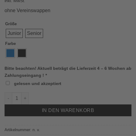
inkl. MwSt.
war:
ist:
€14,99
€7,50.
ohne Vereinswappen
Größe
Junior
Senior
Farbe
Bitte beachten! Aktuell beträgt die Lieferzeit 4 – 6 Wochen ab
Zahlungseingang !
*
gelesen und akzeptiert
Jako 1223 Strickmütze (FCO) Menge
IN DEN WARENKORB
Artikelnummer:
n. v.