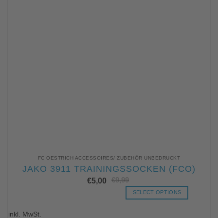
FC OESTRICH ACCESSOIRES/ ZUBEHÖR UNBEDRUCKT
JAKO 3911 TRAININGSSOCKEN (FCO)
€
9,99
Ursp
Aktu
€
5,00
Prei
Prei
war:
ist:
SELECT OPTIONS
€9,
€5,0
Dieses
inkl. MwSt.
Produkt