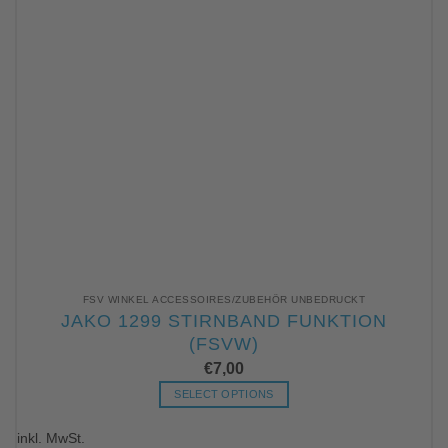
FSV WINKEL ACCESSOIRES/ZUBEHÖR UNBEDRUCKT
JAKO 1299 STIRNBAND FUNKTION
(FSVW)
€
7,00
SELECT OPTIONS
Dieses
inkl. MwSt.
Produkt