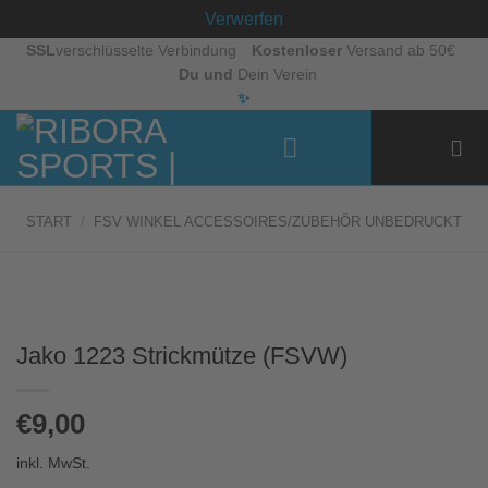
Verwerfen
Zum
SSL
verschlüsselte Verbindung
Kostenloser
Versand ab 50€
Du und
Dein Verein
Inhalt
✨
springen
START
/
FSV WINKEL ACCESSOIRES/ZUBEHÖR UNBEDRUCKT
Jako 1223 Strickmütze (FSVW)
€
9,00
inkl. MwSt.