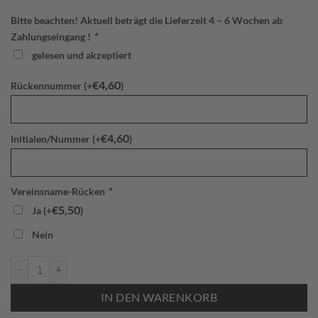
Bitte beachten! Aktuell beträgt die Lieferzeit 4 – 6 Wochen ab
Zahlungseingang !
*
gelesen und akzeptiert
€
4,60
Rückennummer (+
)
€
4,60
Initialen/Nummer (+
)
Vereinsname-Rücken
*
€
5,50
Ja (+
)
Nein
Jako 6124 403 T-Shirt Iconic SVJ Kinder Menge
IN DEN WARENKORB