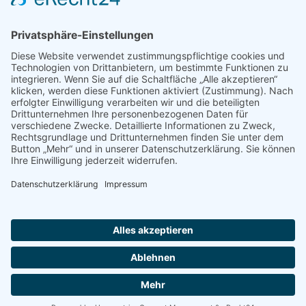
EINHEITLICHE
VEREINSKOLLEKTION
FÜR DICH UND DEINEN
VEREIN
PayPal
Bank
Transfer
AGB
IMPRESSUM
DATENSCHUTZBELEHRUNG
LIEFER- UND ZAHLUNGSBEDINGUNGEN
WIDERRUFSBELEHRUNG
Copyright 2026 ©
RIBORA SPORTS