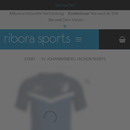
Verwerfen
Zum
SSL
verschlüsselte Verbindung
Kostenloser
Versand ab 50€
Du und
Dein Verein
Inhalt
✨
springen
START
/
SV JOHANNISBERG JACKEN/SHIRTS