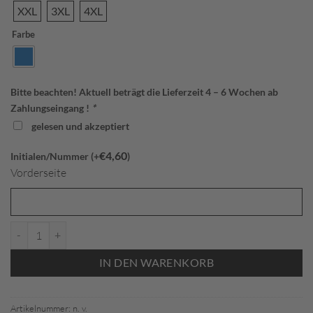
XXL
3XL
4XL
Farbe
Bitte beachten! Aktuell beträgt die Lieferzeit 4 – 6 Wochen ab
Zahlungseingang !
*
gelesen und akzeptiert
€
4,60
Initialen/Nummer (+
)
Vorderseite
Jako 6164 Funktionsshirt Promo (FCO) Menge
IN DEN WARENKORB
Artikelnummer:
n. v.