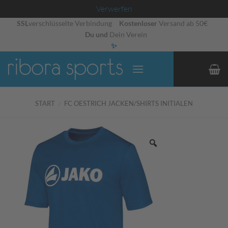
Verwerfen
Zum
SSL
verschlüsselte Verbindung
Kostenloser
Versand ab 50€
Du und
Dein Verein
Inhalt
✨
springen
START
/
FC OESTRICH JACKEN/SHIRTS INITIALEN