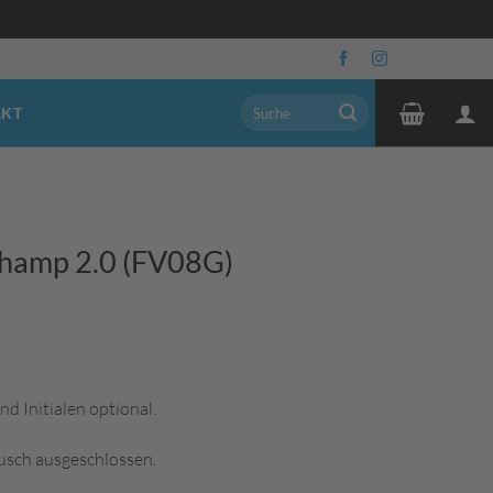
Suchen
AKT
nach:
Champ 2.0 (FV08G)
 Initialen optional.
usch ausgeschlossen.