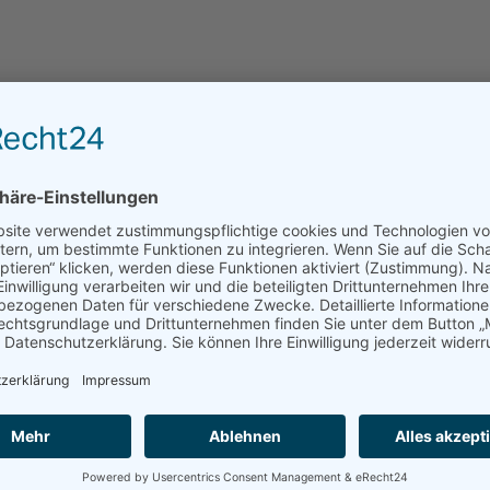
CHE INFORMATIO
140, 152, 164, 34, 36, 38, 40, 42, 44, S, M, L, XL, 2XL