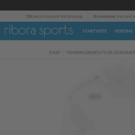
Zum
SSL
verschlüsselte Verbindung
Kostenloser
Versand 
Inhalt
springen
STARTSEITE
VEREINE
START
/
TRAININGSSHIRTS FV 08 GEISENHE