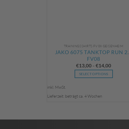
TRAININGSSHIRTS FV 08 GEISENHEIM
JAKO 6075 TANKTOP RUN 2
FV08
€
13,00
€
14,00
–
SELECT OPTIONS
Dieses
inkl. MwSt.
Produkt
weist
Lieferzeit: beträgt ca. 4 Wochen
mehrere
Varianten
auf.
Die
Optionen