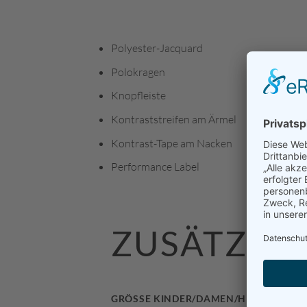
Polyester-Jacquard
Polokragen
Knopfleiste
Kontraststreifen am Ärmel
Kontrast-Tape am Nacken
Performance Label
ZUSÄTZLI
GRÖSSE KINDER/DAMEN/HERREN