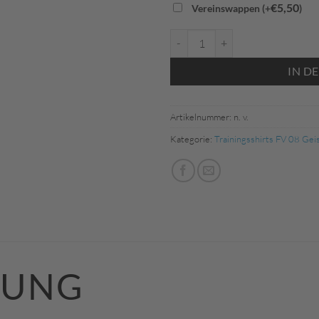
€
5,50
Vereinswappen (+
)
Jako 6320 Polo Champ 2.0 (FV08
IN D
Artikelnummer:
n. v.
Kategorie:
Trainingsshirts FV 08 Ge
BUNG