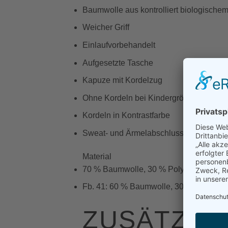
Baumwolle aus kontrolliert biologische
Weicher Griff
Einlaufvorbehandelt
Aufgesetzte Tasche
Kapuze mit Kordelzug
Ohne Kordeln bei Kindergrößen
Kordeln in Kontrastfarbe
Sweat- und Ärmelabschluss mit Ripp
Material
70 % Baumwolle, 30 % Polyester
Fb. 41: 60 % Baumwolle, 30 % Polyeste
ZUSÄTZLI