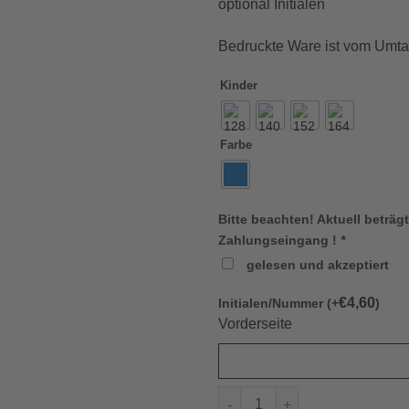
optional Initialen
Bedruckte Ware ist vom Umt
Kinder
Farbe
Bitte beachten! Aktuell beträgt
Zahlungseingang !
*
gelesen und akzeptiert
€
4,60
Initialen/Nummer (+
)
Vorderseite
Jako 6765 Kapuzensweat Base