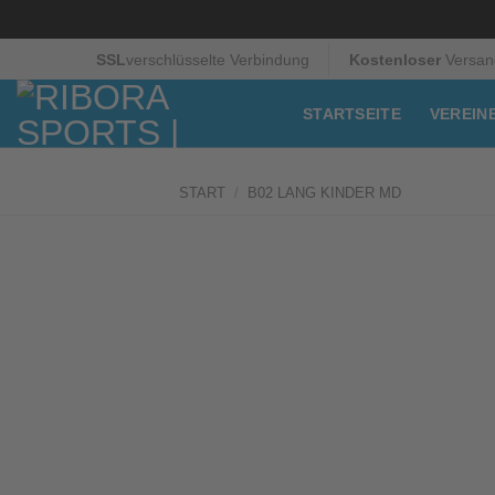
Zum
SSL
verschlüsselte Verbindung
Kostenloser
Versan
Inhalt
springen
STARTSEITE
VEREIN
START
/
B02 LANG KINDER MD