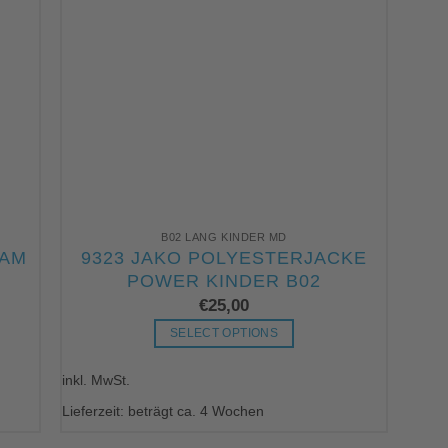
B02 LANG KINDER MD
EAM
9323 JAKO POLYESTERJACKE
POWER KINDER B02
€
25,00
SELECT OPTIONS
Dieses
inkl. MwSt.
Produkt
weist
Lieferzeit: beträgt ca. 4 Wochen
mehrere