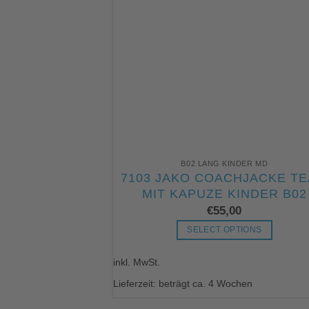
B02 LANG KINDER MD
7103 JAKO COACHJACKE T
MIT KAPUZE KINDER B02
€
55,00
SELECT OPTIONS
Dieses
inkl. MwSt.
Produkt
weist
Lieferzeit: beträgt ca. 4 Wochen
mehrere