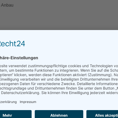
m Anbau
r, 10 % Viskose
CHE INFORMATIO