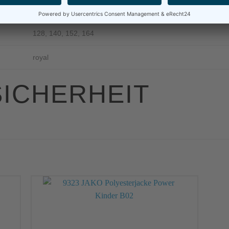
128, 140, 152, 164
royal
ICHERHEIT