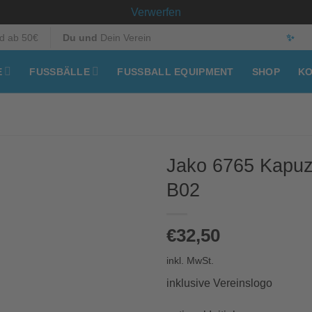
Verwerfen
d ab 50€
Du und
Dein Verein
✨
E
FUSSBÄLLE
FUSSBALL EQUIPMENT
SHOP
KO
Jako 6765 Kapuz
B02
€
32,50
inkl. MwSt.
inklusive Vereinslogo