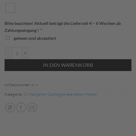
Bitte beachten! Aktuell beträgt die Lieferzeit 4 – 6 Wochen ab
Zahlungseingang !
*
gelesen und akzeptiert
Jako 8423 802 Trainingshose Power Erwachsene SVH Menge
IN DEN WARENKORB
Artikelnummer:
n. v.
Kategorie:
SV Hallgarten Spieltagspräsentation Hosen