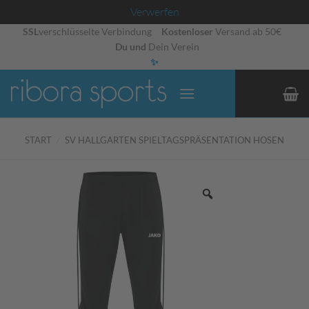
Verwerfen
Zum
SSL
verschlüsselte Verbindung
Kostenloser
Versand ab 50€
Du und
Dein Verein
Inhalt
✨
springen
START
/
SV HALLGARTEN SPIELTAGSPRÄSENTATION HOSEN