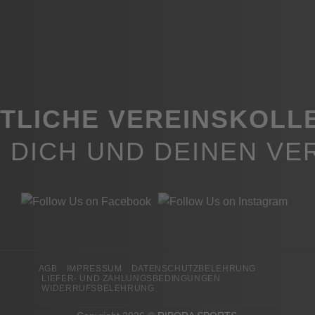
auf
der
Produktseite
gewählt
werden
ITLICHE VEREINSKOLL
 DICH UND DEINEN VE
AGB
IMPRESSUM
DATENSCHUTZBELEHRUNG
LIEFER- UND ZAHLUNGSBEDINGUNGEN
WIDERRUFSBELEHRUNG