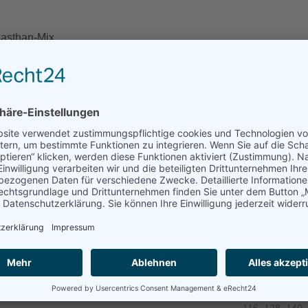
lasthan-Mix
Elasthan
CHE INFORMATIO