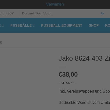
Verwerfen
d ab 50€
Du und
Dein Verein
✨
E
FUSSBÄLLE
FUSSBALL EQUIPMENT
SHOP
KO
TS
Jako 8624 403 Zi
€
38,00
inkl. MwSt.
inkl. Vereinswappen und Spo
Bedruckte Ware ist vom Umt