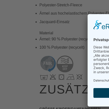
Polyester-Stretch-Fleece
Ärmel aus hochelastischem Polyester-E
Jacquard-Einsatz
Material
Ärmel: 90 % Polyester (recycelt), 10 % 
100 % Polyester (recycelt)
ZUSÄTZLI
GRÖSSE KINDER/DAMEN/HERREN