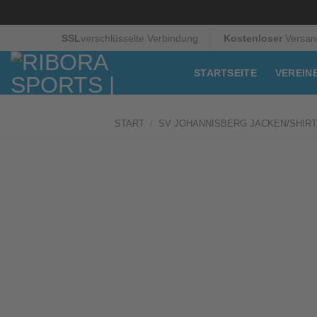
Zum
SSL
verschlüsselte Verbindung
Kostenloser
Versan
Inhalt
springen
STARTSEITE
VEREIN
START
/
SV JOHANNISBERG JACKEN/SHIR