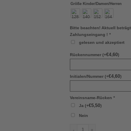
Größe Kinder/Damen/Herren
Bitte beachten! Aktuell beträgt
Zahlungseingang !
*
gelesen und akzeptiert
€
4,60
Rückennummer (+
)
€
4,60
Initialen/Nummer (+
)
Vereinsname-Rücken
*
€
5,50
Ja (+
)
Nein
Jako 8624 403 Ziptop Iconic 