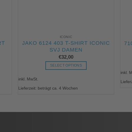
ICONIC
RT
JAKO 6124 403 T-SHIRT ICONIC
71
SVJ DAMEN
€
32,00
SELECT OPTIONS
inkl. 
Dieses
inkl. MwSt.
Produkt
Liefer
weist
Lieferzeit: beträgt ca. 4 Wochen
mehrere
Varianten
auf.
Die
Optionen
können