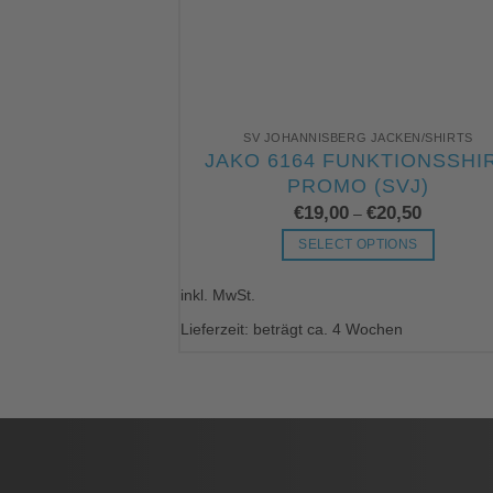
SV JOHANNISBERG JACKEN/SHIRTS
JAKO 6164 FUNKTIONSSHI
PROMO (SVJ)
€
19,00
€
20,50
–
SELECT OPTIONS
Dieses
inkl. MwSt.
Produkt
weist
Lieferzeit: beträgt ca. 4 Wochen
mehrere
Varianten
auf.
Die
Optionen
können