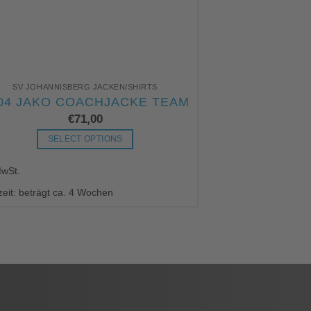
SV JOHANNISBERG JACKEN/SHIRTS
SV JOHANNIS
JAKO 6165 
04 JAKO COACHJACKE TEAM
SVJ E
€
71,00
SELECT OPTIONS
SELE
Dieses
MwSt.
Produkt
inkl. MwSt.
weist
zeit: beträgt ca. 4 Wochen
mehrere
Lieferzeit: beträgt ca
Varianten
auf.
Die
Optionen
können
auf