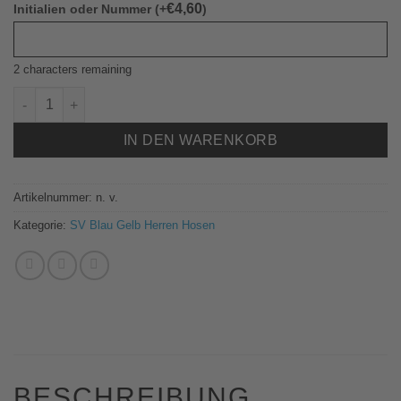
€
4,60
Initialien oder Nummer (+
)
2
characters remaining
Jako 9223 Polyesterhose Power Herren SV Blau Gelb Menge
IN DEN WARENKORB
Artikelnummer:
n. v.
Kategorie:
SV Blau Gelb Herren Hosen
BESCHREIBUNG