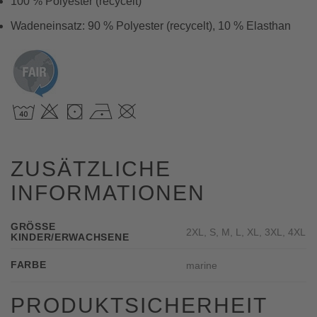
100 % Polyester (recycelt)
Wadeneinsatz: 90 % Polyester (recycelt), 10 % Elasthan
ZUSÄTZLICHE
INFORMATIONEN
GRÖSSE K
2XL, S, M, L, XL, 3XL, 4XL
INDER/ERWACHSENE
FARBE
marine
PRODUKTSICHERHEIT