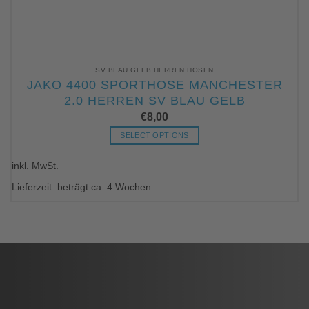
SV BLAU GELB HERREN HOSEN
JAKO 4400 SPORTHOSE MANCHESTER
2.0 HERREN SV BLAU GELB
€
8,00
SELECT OPTIONS
Dieses
inkl. MwSt.
Produkt
weist
Lieferzeit: beträgt ca. 4 Wochen
mehrere
Varianten
auf.
Die
Optionen
können
auf
der