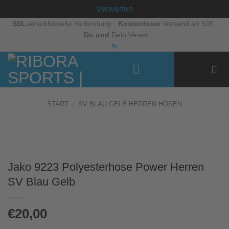
Verwerfen
Zum
SSL
verschlüsselte Verbindung
Kostenloser
Versand ab 50€
Du und
Dein Verein
Inhalt
✨
springen
START
/
SV BLAU GELB HERREN HOSEN
Jako 9223 Polyesterhose Power Herren
SV Blau Gelb
€
20,00