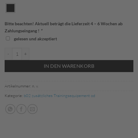
Bitte beachten! Aktuell beträgt die Lieferzeit 4 – 6 Wochen ab
Zahlungseingang !
*
gelesen und akzeptiert
Jako 1234 Feldspielerhandschuhe Funktion Warm B02 Menge
IN DEN WARENKORB
Artikelnummer:
n. v.
Kategorie:
b02 zusätzliches Trainingsequipement od