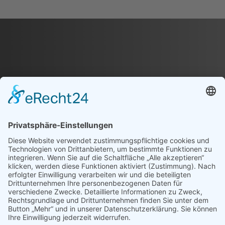
auf.
Die
Optionen
können
auf
der
Produktseite
gewählt
werden
EINHEITLICHE
VEREINSKOLLEKTION
FÜR DICH UND DEINEN
VEREIN