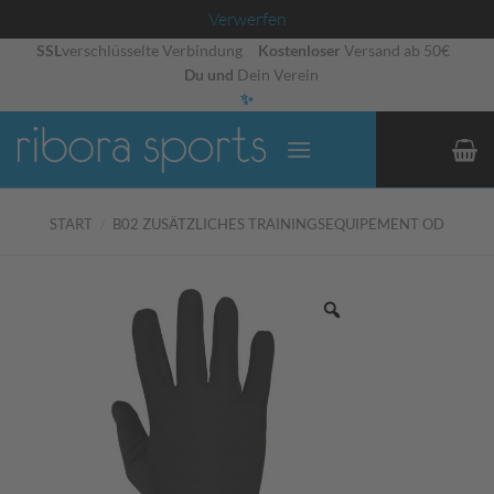
Verwerfen
Zum
SSL
verschlüsselte Verbindung
Kostenloser
Versand ab 50€
Du und
Dein Verein
Inhalt
✨
springen
START
/
B02 ZUSÄTZLICHES TRAININGSEQUIPEMENT OD