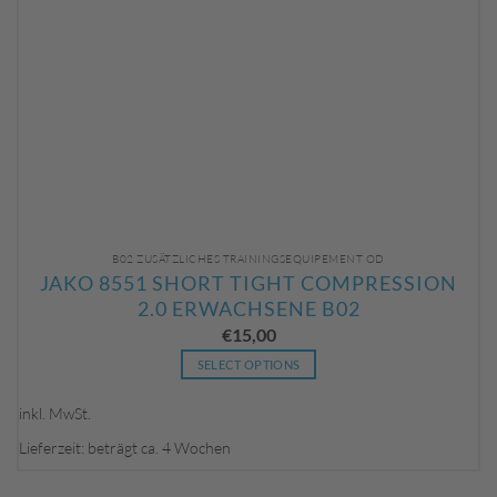
B02 ZUSÄTZLICHES TRAININGSEQUIPEMENT OD
JAKO 8551 SHORT TIGHT COMPRESSION
2.0 ERWACHSENE B02
€
15,00
SELECT OPTIONS
Dieses
Produkt
inkl. MwSt.
weist
Lieferzeit: beträgt ca. 4 Wochen
mehrere
Varianten