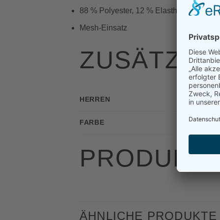
88 % Polyester, 12 % Elasthan
Mesh-Einsatz
ZUSÄTZLI
HERREN
FARBE
PRODUKTS
ÄHNLICHE PRODUKTE