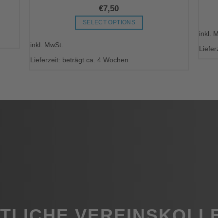
€
7,50
SELECT OPTIONS
inkl. 
Dieses
inkl. MwSt.
Produkt
Liefer
weist
Lieferzeit: beträgt ca. 4 Wochen
mehrere
Varianten
auf.
Die
Optionen
können
auf
der
Produktseite
gewählt
werden
ITLICHE VEREINSKOLL