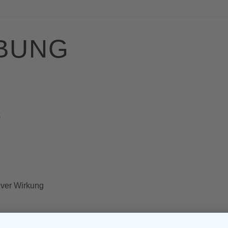
BUNG
k
siver Wirkung