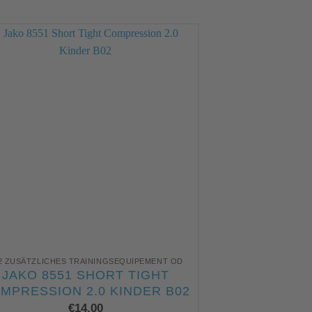
2 ZUSÄTZLICHES TRAININGSEQUIPEMENT OD
B02 ZUSÄTZLICHES
JAKO 8551 SHORT TIGHT
1294 JAK
MPRESSION 2.0 KINDER B02
FUNK
€
14,00