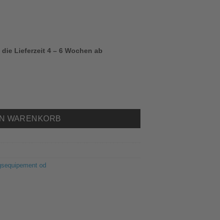
 die Lieferzeit 4 – 6 Wochen ab
ession 2.0 Erwachsene B02 Menge
EN WARENKORB
ngsequipement od