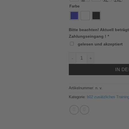
Farbe
Bitte beachten! Aktuell beträgt
Zahlungseingang !
*
gelesen und akzeptiert
Jako 8551 Short Tight Compr
IN D
Artikelnummer:
n. v.
Kategorie:
b02 zusätzliches Traini