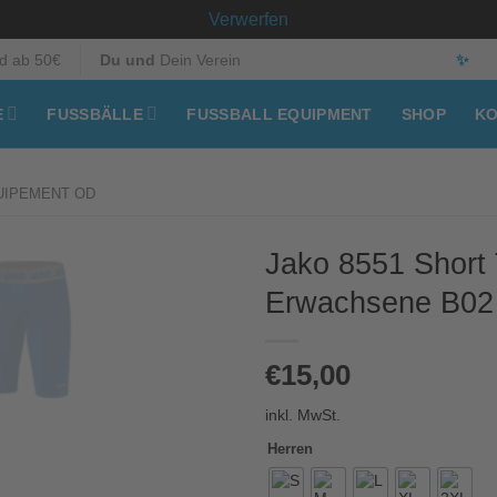
Verwerfen
d ab 50€
Du und
Dein Verein
✨
E
FUSSBÄLLE
FUSSBALL EQUIPMENT
SHOP
KO
UIPEMENT OD
Jako 8551 Short 
Erwachsene B02
€
15,00
inkl. MwSt.
Herren