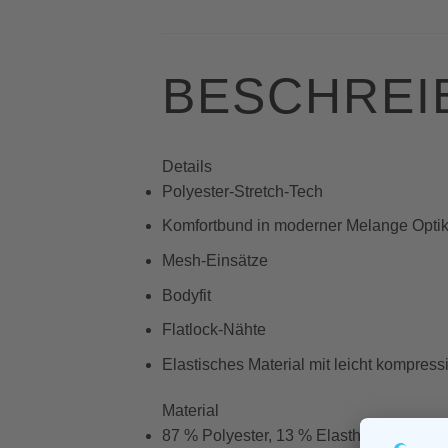
BESCHREI
Details
Polyester-Stretch-Tech
Komfortbund in moderner Melange Opti
Mesh-Einsätze
Bodyfit
Flatlock-Nähte
Elastisches Material mit leicht kompres
Material
87 % Polyester, 13 % Elasthan