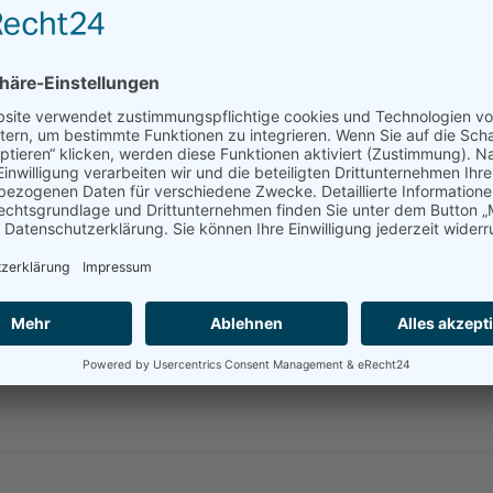
CHE INFORMATIO
S, M, L, XL, 2XL
sportroyal 04, weiß, schwarz
ICHERHEIT