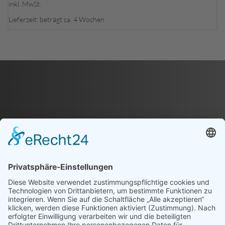
Produkt
inkl. MwSt.
weist
Lieferzeit: beträgt ca. 4 Wochen
mehrere
Varianten
auf.
Die
Optionen
können
auf
der
Produktseite
gewählt
werden
EINHEITLICHE
VEREINSKOLLEKTION
FÜR DICH UND DEINEN