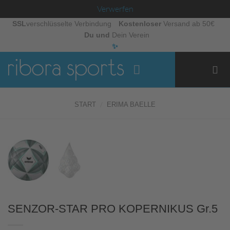
Verwerfen
Zum
SSL
verschlüsselte Verbindung
Kostenloser
Versand ab 50€
Du und
Dein Verein
Inhalt
✨
springen
/
START
ERIMA BAELLE
SENZOR-STAR PRO KOPERNIKUS Gr.5